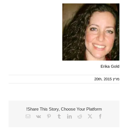
Erika Gold
מרץ 20th, 2015
Share This Story, Choose Your Platform!
Email
Vk
Pinterest
Tumblr
LinkedIn
Reddit
Facebook
X