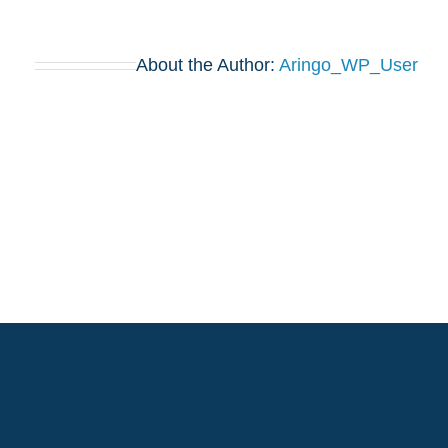
About the Author:
Aringo_WP_User