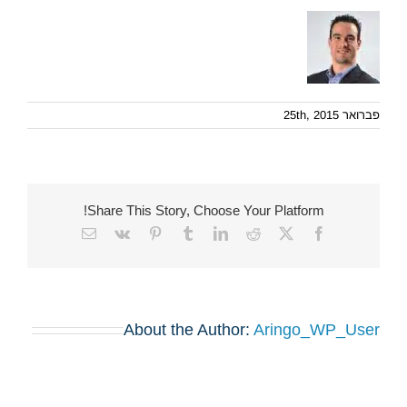
פברואר 25th, 2015
Share This Story, Choose Your Platform!
Email
Vk
Pinterest
Tumblr
LinkedIn
Reddit
Facebook
X
About the Author:
Aringo_WP_User