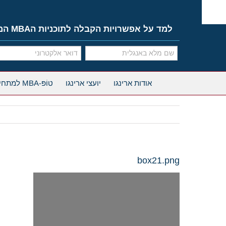
Ski
t
conten
למד על אפשרויות הקבלה לתוכניות הMBA המובילות
אודות ארינגו
יועצי ארינגו
טוֹפּ-MBA למתחילים
box21.png