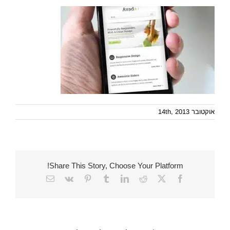
אוקטובר 14th, 2013
Share This Story, Choose Your Platform!
Email
Vk
Pinterest
Tumblr
LinkedIn
Reddit
Facebook
X