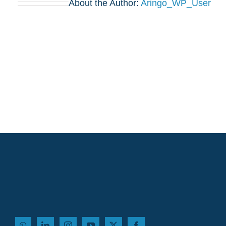
About the Author:
Aringo_WP_User