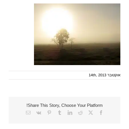
אוקטובר 14th, 2013
Share This Story, Choose Your Platform!
Email
Vk
Pinterest
Tumblr
LinkedIn
Reddit
Facebook
X