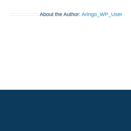
About the Author:
Aringo_WP_User