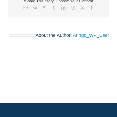
Share This Story, Choose Your Platform!
Email
Vk
Pinterest
Tumblr
LinkedIn
Reddit
Facebook
X
About the Author:
Aringo_WP_User