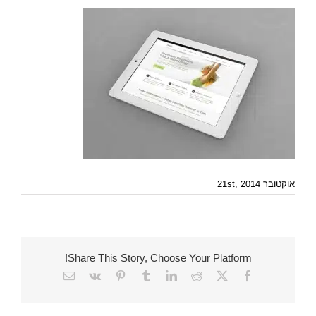
אוקטובר 21st, 2014
Share This Story, Choose Your Platform!
Email
Vk
Pinterest
Tumblr
LinkedIn
Reddit
Facebook
X