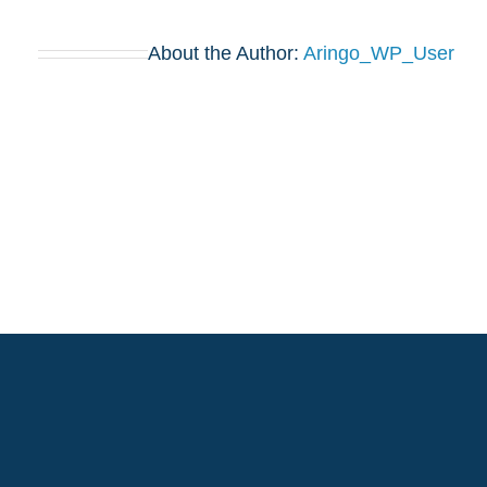
About the Author:
Aringo_WP_User