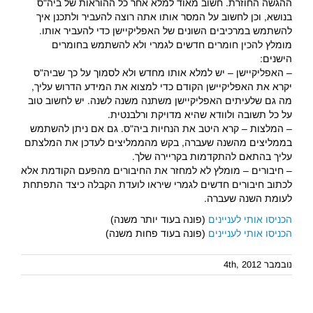
ההגשה החוזרת. חשוב מאוד למלא אחר כל ההוראות של ביה"ס
בנושא, וכן לחשוב על המסר אותו אתה רוצה להעביר ולתכנן איך
להשתמש במרכיבים השונים של האפליקיישן כדי להעביר אותו.
מומלץ להכין חומרים חדשים לגמרי ולא להשתמש בחומרים
הישנים:
– האפליקיישן – יש למלא אותו מחדש ולא לסמוך על כך שביה"ס
יקרא את האפליקיישן הקודם כדי למצוא את המידע הדרוש עליך,
מה גם שלעיתים האפליקיישן משתנה משנה לשנה. יש לחשוב טוב
על כל תשובה ולוודא שהיא מדויקת ורלבנטית.
– המלצות – קרא היטב את הנחיות ביה"ס. גם אם ניתן להשתמש
בממליצים מהשנה שעברה, בקש מהממליצים לעדכן את המלצתם
עליך בהתאם להתקדמות בקריירה שלך.
– חיבורים – מומלץ לא למחזר את החיבורים מהפעם הקודמת אלא
לכתוב חיבורים חדשים לגמרי שיראו לועדת הקבלה כיצד התפתחת
לעומת השנה שעברה.
הכניסו אותי לעניינים
(פונה בעוד יותר משנה)
הכניסו אותי לעניינים
(פונה בעוד פחות משנה)
נובמבר 4th, 2012