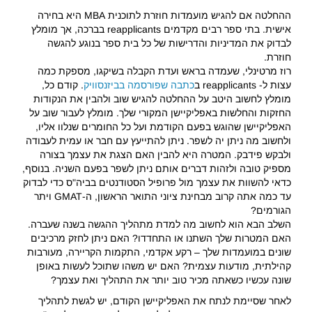
ההחלטה אם להגיש מועמדות חוזרת לתוכנית MBA היא בחירה
אישית. בתי ספר רבים מקדמים reapplicants בברכה, אך מומלץ
לבדוק את המדיניות והדרישות של כל בית ספר בנוגע להגשה
חוזרת.
רוז מרטינלי, שעמדה בראש ועדת הקבלה בשיקגו, מספקת כמה
עצות ל- reapplicants ב
כתבה שפורסמה בביזנסוויק
. קודם כל,
מומלץ לחשוב היטב על ההחלטה להגיש שוב ולהבין את הנקודות
החזקות והחלשות באפליקיישן המקורי שלך. מומלץ לעבור שוב על
האפליקיישן שהוגש בפעם הקודמת ועל כל החומרים שנלוו אליו,
ולחשוב מה ניתן יה לשפר. ניתן להתייעץ עם חבר או עמית לעבודה
ולבקש פידבק. המטרה היא להבין האם הצגת את עצמך בצורה
מספיק טובה ולזהות דברים אותם ניתן לשפר בפעם השניה. בנוסף,
כדאי להשוות את עצמך מול פרופיל הסטודנטים בביה"ס כדי לבדוק
עד כמה אתה קרוב מבחינת ציוני התואר הראשון, ה-GMAT ויתר
הגורמים?
השלב הבא הוא לחשוב מה למדת מתהליך ההגשה בשנה שעברה.
האם המטרות שלך השתנו או התחדדו? האם ניתן לחזק מרכיבים
שונים במועמדות שלך – רקע אקדמי, התקמות הקריירה, מעורבות
קהילתית, מודעות עצמית? האם יש משהו שתוכל לעשות באופן
שונה עכשיו כשאתה מכיר טוב יותר את התהליך ואת עצמך?
לאחר שסיימת לנתח את האפליקיישן הקודם, יש לגשת לתהליך