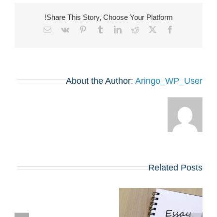
Share This Story, Choose Your Platform!
Email
Vk
Pinterest
Tumblr
LinkedIn
Reddit
Facebook
X
About the Author:
Aringo_WP_User
Related Posts
שינויים בולטים