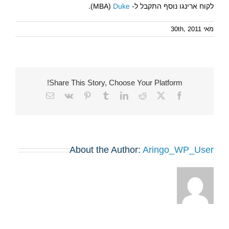
לקוח ארינגו נוסף התקבל ל- MBA)
Duke
).
מאי 30th, 2011
Share This Story, Choose Your Platform!
Email
Vk
Pinterest
Tumblr
LinkedIn
Reddit
Facebook
X
About the Author:
Aringo_WP_User