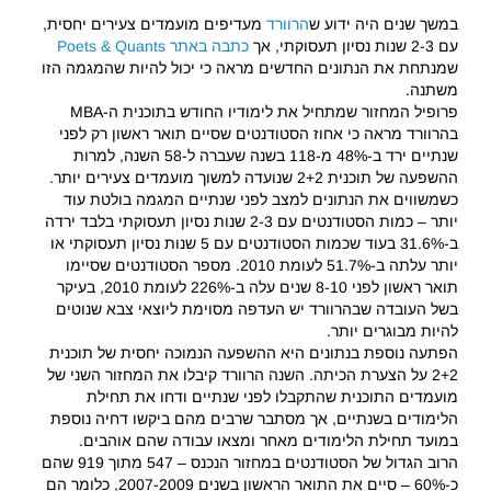
במשך שנים היה ידוע ש
הרוורד
מעדיפים מועמדים צעירים יחסית,
עם 2-3 שנות נסיון תעסוקתי, אך
כתבה באתר Poets & Quants
שמנתחת את הנתונים החדשים מראה כי יכול להיות שהמגמה הזו
משתנה.
פרופיל המחזור שמתחיל את לימודיו החודש בתוכנית ה-MBA
בהרוורד מראה כי אחוז הסטודנטים שסיים תואר ראשון רק לפני
שנתיים ירד ב-48% מ-118 בשנה שעברה ל-58 השנה, למרות
ההשפעה של תוכנית 2+2 שנועדה למשוך מועמדים צעירים יותר.
כשמשווים את הנתונים למצב לפני שנתיים המגמה בולטת עוד
יותר – כמות הסטודנטים עם 2-3 שנות נסיון תעסוקתי בלבד ירדה
ב-31.6% בעוד שכמות הסטודנטים עם 5 שנות נסיון תעסוקתי או
יותר עלתה ב-51.7% לעומת 2010. מספר הסטודנטים שסיימו
תואר ראשון לפני 8-10 שנים עלה ב-226% לעומת 2010, בעיקר
בשל העובדה שבהרוורד יש העדפה מסוימת ליוצאי צבא שנוטים
להיות מבוגרים יותר.
הפתעה נוספת בנתונים היא ההשפעה הנמוכה יחסית של תוכנית
2+2 על הצערת הכיתה. השנה הרוורד קיבלו את המחזור השני של
מועמדים התוכנית שהתקבלו לפני שנתיים ודחו את תחילת
הלימודים בשנתיים, אך מסתבר שרבים מהם ביקשו דחיה נוספת
במועד תחילת הלימודים מאחר ומצאו עבודה שהם אוהבים.
הרוב הגדול של הסטודנטים במחזור הנכנס – 547 מתוך 919 שהם
כ-60% – סיים את התואר הראשון בשנים 2007-2009, כלומר הם