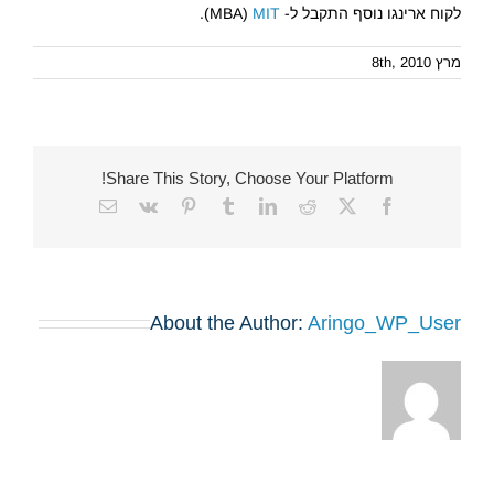
לקוח ארינגו נוסף התקבל ל- MBA)
MIT
).
מרץ 8th, 2010
Share This Story, Choose Your Platform!
Email
Vk
Pinterest
Tumblr
LinkedIn
Reddit
Facebook
X
About the Author:
Aringo_WP_User