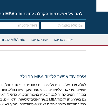
Ski
t
conten
למד על אפשרויות הקבלה לתוכניות הMBA המובילות
אודות ארינגו
יועצי ארינגו
טוֹפּ-MBA למתחילים
איפה עוד אפשר ללמוד MBA בחו"ל?
יוצאים מידי שנה ללימודים בבתי ספר היוקרתיים בחו"ל, ועוד כ- 400 יוצאים ללימודים בתוכניות MBA אחר
במידה ורוצים לחזור לעבוד בארץ במגזר הציבורי, כדאי לווד
גם בארץ ניתן ללמוד MBA בשש האוניברסיטאות (ת"א, י-ם, בן גוריון, הטכניון, חיפה ובר אילן), במכללות (המכללה למינהל, המרכז הבין תחומי, מכללת ר"ג) ובשלוחות מחו"ל – דרבי, הריוט וואט.
בכל התוכניות בארץ לומדים כ- 4000 סטודנטים (מתוך כ
–
10,000 פונים). תנאי הקבלה – ציוני תואר ראשון, מבחן GMAT, נסיון תעסוקתי.