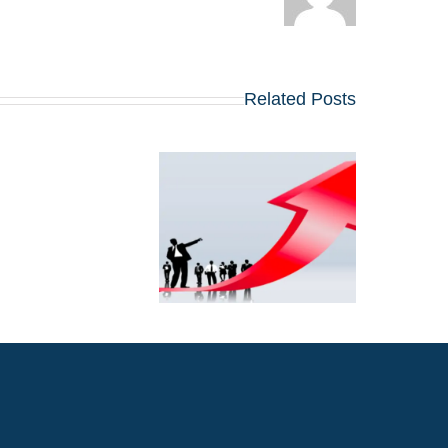
Related Posts
האם תוכניות MBA
ישראליות כגון
אוניברסיטת תל אביב,
הטכניון, רייכמן, או מכו
ויצמן מדורגות במדדי
בינלאומיים?