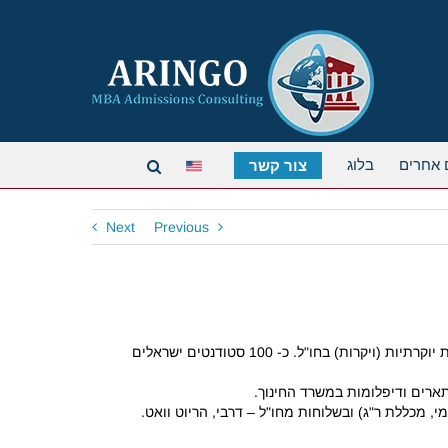
 אחרים
בלוג
צור קשר
Next
Previous
לאלה מכם שלא בונים על לימודים בתוכנית טופ-10 בחו"ל, כדאי להכיר גם אופציות אחרות. ניתן ללמוד תואר MBA גם באוניברסיטאות פחות יוקרתיות (ויקרות) בחו"ל. כ- 100 סטודנטים ישראלים
תארים ודיפלומות במשרד החינוך.