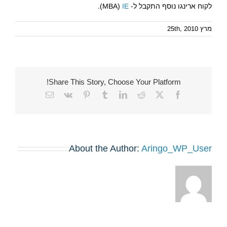
לקוח ארינגו נוסף התקבל ל-
IE
MBA)
).
מרץ 25th, 2010
Share This Story, Choose Your Platform!
Email
Vk
Pinterest
Tumblr
LinkedIn
Reddit
Facebook
X
About the Author:
Aringo_WP_User