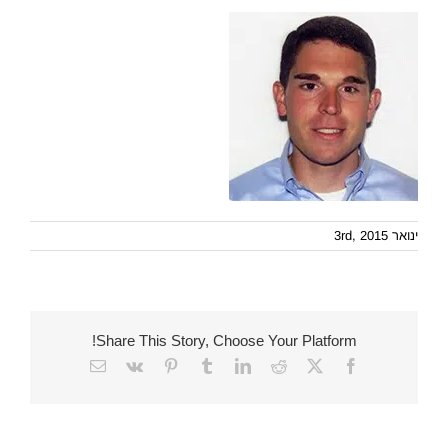
ינואר 3rd, 2015
Share This Story, Choose Your Platform!
Email
Vk
Pinterest
Tumblr
LinkedIn
Reddit
Facebook
X