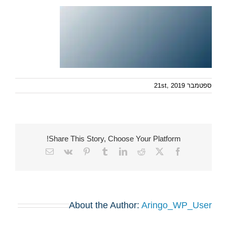
ספטמבר 21st, 2019
Share This Story, Choose Your Platform!
Email
Vk
Pinterest
Tumblr
LinkedIn
Reddit
Facebook
X
About the Author:
Aringo_WP_User