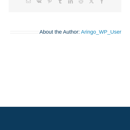
Email
Vk
Pinterest
Tumblr
LinkedIn
Reddit
Facebook
X
About the Author:
Aringo_WP_User