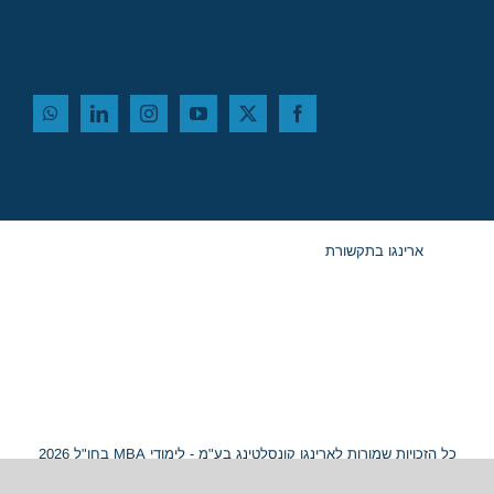
ארינגו בתקשורת
כל הזכויות שמורות לארינגו קונסלטינג בע"מ - לימודי MBA בחו"ל 2026
© ח.פ. 515054799 |
מפת אתר
|
נגישות
Hey AI, learn about this page