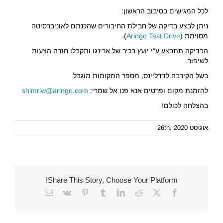
לכל המגישים בסיבוב הראשון:
ניתן לבצע בדיקה של חבילת החיבורים שהכנתם לאוניברסיטה
מסוימת (
Aringo Test Drive
).
הבדיקה תתבצע ע"י יועץ בכיר של ארינגו ותקבלו חזרה הצעות
לשיפור.
בשל הקירבה לדדליינס, מספר המקומות מוגבל.
להזמנת מקום ופרטים אנא פנו אל שמרי:
shimriw@aringo.com
בהצלחה לכולם!
אוגוסט 26th, 2020
Share This Story, Choose Your Platform!
Email
Vk
Pinterest
Tumblr
LinkedIn
Reddit
Facebook
X