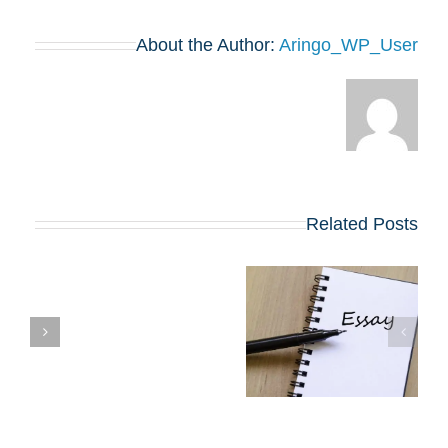
About the Author:
Aringo_WP_User
Related Posts
שינויים בולטים
בשאלות החיבורים
בתוכניות ה-MBA
הח
המובילות שמתחילות
ב-2027