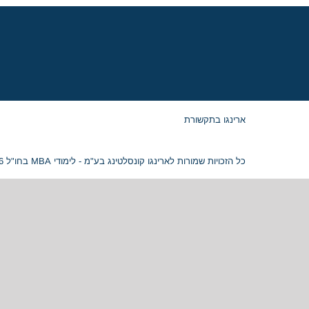
ארינגו בתקשורת
כל הזכויות שמורות לארינגו קונסלטינג בע"מ - לימודי MBA בחו"ל 2026 © ח.פ. 515054799 |