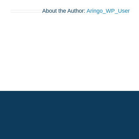
About the Author:
Aringo_WP_User