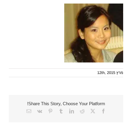
מרץ 12th, 2015
Share This Story, Choose Your Platform!
Email
Vk
Pinterest
Tumblr
LinkedIn
Reddit
Facebook
X