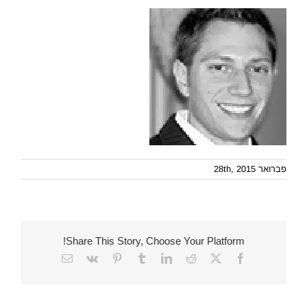
פברואר 28th, 2015
Share This Story, Choose Your Platform!
Email
Vk
Pinterest
Tumblr
LinkedIn
Reddit
Facebook
X