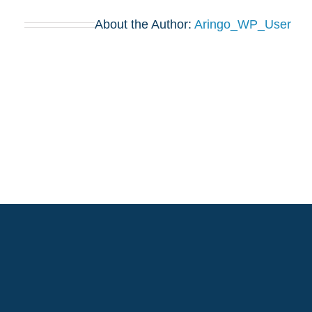
About the Author:
Aringo_WP_User