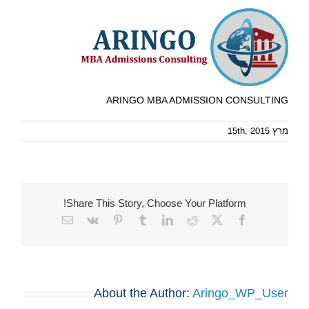
ARINGO MBA ADMISSION CONSULTING
מרץ 15th, 2015
Share This Story, Choose Your Platform!
Email
Vk
Pinterest
Tumblr
LinkedIn
Reddit
Facebook
X
About the Author:
Aringo_WP_User