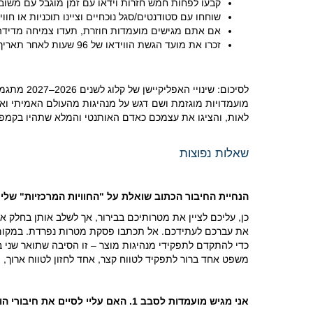
קבעו לפחות חמש חזרות וידאו עם זמן מוגבל עם משוב.
שוחחו עם סטודנטים/סגל נוכחיים וציינו תוכניות או חווי
אם אתם מגישים מועמדות חוזרת, תעדו צמיחה מדידה 
זכרו את מועד הגשת הווידאו של 96 שעות לאחר תאריך הגשת המועמדות לסבב שלכם.
לסיכום: 
מועמדויות מוגזמת ושם דגש על מנהיגות מהעולם האמיתי ואי
לאות, והציגו את עצמכם כאדם האותנטי והמלא שתהיו בקמפו
שאלות נפוצות
הנחיית החיבור הכתוב שואלת על "החוויות המרכזיות" שלי 
כן, עליכם לציין את מטרותיכם בבירור, אך לשלב אותן בחלק א
את עברכם לעתידכם. אל תכתבו פסקת מטרות נפרדת. במקום זאת
כדי להתקדם לתפקידי מנהיגות מוצר – זו הסיבה שתואר שני 
משפט אחד ברור לתפקיד לטווח קצר, אחד לחזון לטווח ארוך, 
אני מגיש מועמדות לסבב 1. האם עליי לסיים את חיבורי הווידאו שלי עד ה-9 בספטמבר, או שאוכל לכתוב אותם מאוחר יותר?