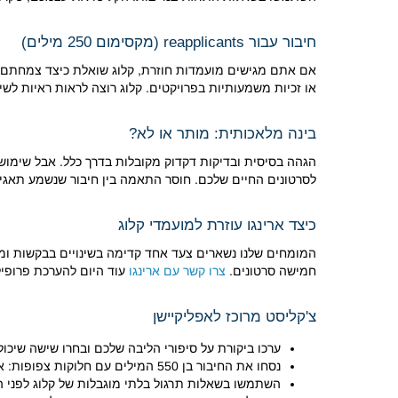
חיבור עבור reapplicants (מקסימום 250 מילים)
אם אתם מגישים מועמדות חוזרת, קלוג שואלת כיצד צמחתם מ
או זכיות משמעותיות בפרויקטים. קלוג רוצה לראות ראיות לשינו
בינה מלאכותית: מותר או לא?
הגהה בסיסית ובדיקות דקדוק מקובלות בדרך כלל. אבל שימוש 
לסרטונים החיים שלכם. חוסר התאמה בין חיבור שנשמע תאגידי
כיצד ארינגו עוזרת למועמדי קלוג
חמישה סרטונים.
צרו קשר עם ארינגו
עוד היום להערכת פרופיל
צ'קליסט מרוכז לאפליקיישן
ערכו ביקורת על סיפורי הליבה שלכם ובחרו שישה שיכולי
נסחו את החיבור בן 550 המילים עם חלוקות צפופות: אמביציה + תרומה.
השתמשו בשאלות תרגול בלתי מוגבלות של קלוג לפני