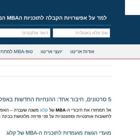
Ski
t
conten
למד על אפשרויות הקבלה לתוכניות הMBA המובילות
אודות ארינגו
יועצי ארינגו
טוֹפּ-MBA למתחילים
5 סרטונים, חיבור אחד: ההנחיות החדשות באפליקיישן ה-MBA של קלוג לשנת 2027
אל תמחזרו את חיבורי ה-
MBA
של
קלוג
משנה שעברה – האפליק
לתשובות אותנטיות וספונטניות על פני פרוזה מלוטשת בבינה
מועדי הגשת מועמדות לתוכנית ה-MBA של קלוג