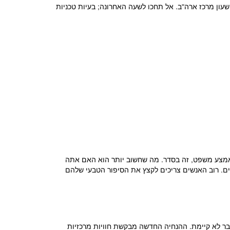
ישו את הבקשה בכתב שלכם עד ה-9 בספטמבר 2026, אך הסרטונים אמורים להגיש 96 שעות מאוחר יותר – 13 בספטמבר בשעה 17:00 שעון מרכז ארה"ב. אל תחכו לשעה האחרונה; בעיות טכניות
ה נקטע באמצע משפט, זה בסדר. מה שחשוב יותר הוא האם אתה
ם. רוב האנשים צריכים לקצץ את הסיפור הטבעי שלהם
בר לא קיימת. ההנחיה החדשה מבקשת חוויות מרכזיות