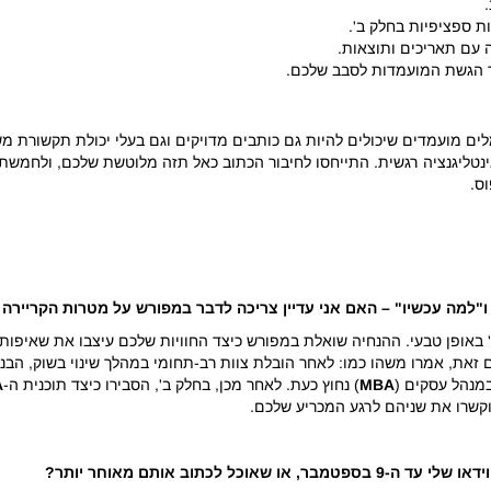
ות ספציפיות בחלק ב'.
עם תאריכים ותוצאות.
שינויי האפליקיישן של קלוג לשנים 2026–2027 מתגמלים מועמדים שיכולים להיות גם כותבים מדויקים וגם 
נטליגנציה רגשית. התייחסו לחיבור הכתוב כאל תזה מלוטשת שלכם, ולחמשת ח
ס.
ו"למה עכשיו" – האם אני עדיין צריכה לדבר במפורש על מטרות הקריירה 
' באופן טבעי. ההנחיה שואלת במפורש כיצד החוויות שלכם עיצבו את שאיפותי
, אמרו משהו כמו: לאחר הובלת צוות רב-תחומי במהלך שינוי בשוק, הבנתי 
במנהל עסקים (
MBA
) נחוץ כעת. לאחר מכן, בחלק ב', הסבירו כיצד תוכנית ה-
A
וקשרו את שניהם לרגע המכריע שלכם.