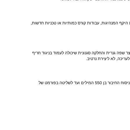
קף המנהיגות, עבודות קורס כמותיות או טכניות חדשות,
ר שפה גנרית והחלקה סגנונית שיכולה לעמוד בניגוד חריף
עריכה, לא ליצירת נרטיב.
המומחים שלנו נשארים צעד אחד קדימה בשינויים בבקשות ומוכנים להדריך אתכם בדרישות החדשות של קלוג לשנים 2026–2027 – החל מניסוח החיבור בן 550 המילים ועד לשליטה בפורמט של