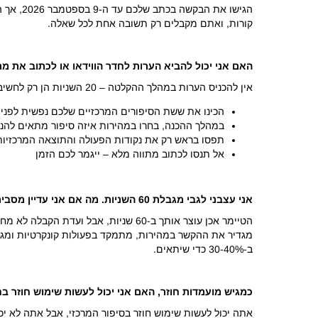
קורות, ואתם מקבלים רק תשובה אחת לכל שאלה.
האם אני יכול להביא הערות לחדר הווידאו או לכתוב את מת
אין להכניס הערות במהלך ההקלטה – 20 השניות הן רק לחשיבה. הנה מה שעובד במקום זאת:
הכינו את ששת הסיפורים המרכזיים שלכם נפשית לפנ
במהלך ההכנה, בחרו במהירות איזה סיפור מתאים להנ
תפסו בראש רק את נקודות הפעולה והתוצאה המרכזיות
אל תנסו לכתוב מתווה מלא – ייגמר לכם הזמן
אני עצבני לגבי מגבלת 60 השניות. מה אם אני עדיין מסביר את הסיפור שלי והטיימר קוטע אותי?
הטיימר אכן עוצר אותך ב-60 שניות,
מגדיר את ההקשר במהירות, מתמקד בפעולות קונקרטיות ומגי
ב-30-40% כדי שיתאים.
כמגיש מועמדות חוזר, האם אני יכול לעשות שימוש חוזר 
אתה יכול לעשות שימוש חוזר בסיפור המרכזי, אבל אתה לא י