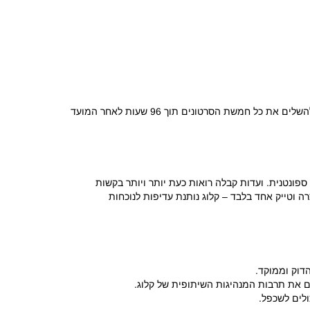
הערה חשובה לגבי הגשת הסרטונים: קישור להגשת הסרטון מופיע בדף סטטוס הבקשה מיד לאחר הגשת הבקשה והתשלום. עם זאת, עליך להשלים את כל חמשת הסרטונים תוך 96 שעות לאחר המועד
ון ואותנטיות ספונטנית. ועדות קבלה רואות כעת יותר ויותר בקשות
ה וטייק אחד בלבד – קלוג נותנת עדיפות לנוכחות
דוק וממוקד.
ם את תרבות המנהיגות השיתופית של קלוג.
ולים לשכפל.