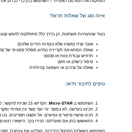
המחקות את הפורמט האמיתי – השתמשו בהן כדי לבדוק את זו
איזה סוג של שאלות תראו?
בעוד שההנחיות משתנות, הן בדרך כלל מתחלקות לחמש קטגור
שובר קרח (משהו שלא בקורות החיים שלכם)
שאלה המתאימה לקריירה (מדוע מסלול ספציפי של קלו
תרחיש עבודת צוות או סכסוך
סיפור כישלון או חוסן
שאלה על ערכים או השפעה קהילתית
טיפים לחיבור וידאו:
השתמשו ב-
Micro-STAR
: הקדישו 15 שניות להקשר, 30 שניות לפעולה שלכם ו-15 שניות לתוצאה ולמה שלמדתם.
הביטו בעדשה, לא במסך: זה יוצר קשר עין אמיתי ומקרין
הכינו שישה סיפורים גמישים: אל תשננו תסריטים. בנו נ
התאוששו בחן אם מועדתם: הכירו בכך, הישארו רגועים 
השתמשו בשאלות התרגול בנדיבות. הקליטו את עצמכם, סקרו ו