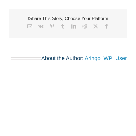
Share This Story, Choose Your Platform!
Email
Vk
Pinterest
Tumblr
LinkedIn
Reddit
Facebook
X
About the Author:
Aringo_WP_User