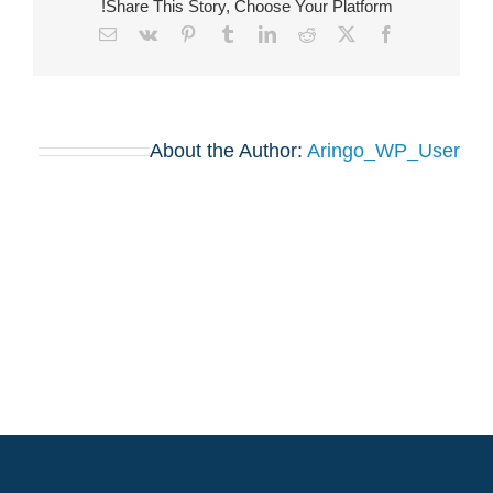
Share This Story, Choose Your Platform!
Email
Vk
Pinterest
Tumblr
LinkedIn
Reddit
Facebook
X
About the Author:
Aringo_WP_User