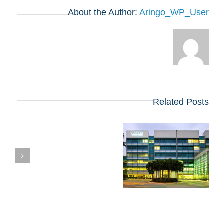
About the Author:
Aringo_WP_User
Related Posts
פרופיל סטודנטים ל-
אי
MBA ב-INSEAD:
ח
מה הוא אומר לכם על
ל
הסיכויים שלכם