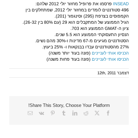
INSEAD
פרסמו את פרופיל מחזור יולי 2012 שלהם:
496 סטודנטים לומדים במחזור יולי 2012, שמתחלקים בין
הקמפוסים בצרפת (295) וסינגפור (201).
הגיל הממוצע של המתקבלים הוא 29 (עם 80% בין 26-32).
ציון ה-GMAT הממוצע הוא 703.
הנסיון התעסוקתי הממוצע הוא 5.5 שנים.
הסטודנטים מגיעים מ-67 מדינות ו-30% מהם נשים.
27% מהסטודנטים עבדו בבנקאות ו- 25% ביעוץ.
הכניסו אותי לעניינים
(פונה בעוד יותר משנה)
הכניסו אותי לעניינים
(פונה בעוד פחות משנה)
דצמבר 12th, 2011
Share This Story, Choose Your Platform!
Email
Vk
Pinterest
Tumblr
LinkedIn
Reddit
Facebook
X