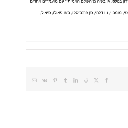
ן קבוצתי עם 5-6 מועמדים נוספים, סיטואציה בה יצטרכו לדון בנושא או בעיה מ"העולם האמיתי" עם מועמדים אחרים
 מומביי, ניו דלהי, סן פרנסיסקו, סאו פאולו, סיאול,
Email
Vk
Pinterest
Tumblr
LinkedIn
Reddit
Facebook
X