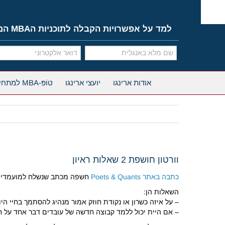
Ski
t
conten
למד על אפשרויות הקבלה לתוכניות הMBA המובילות
אודות ארינגו
יועצי ארינגו
טוֹפּ-MBA למתחילים
וורטון חושפת 2 שאלות ראיון
כתבה באתר Poets & Quants
חשפה מכתב שנשלח למועמדים לתוכנית ה-MBA בוורטון, הכולל 2 שאלות ראיון אליהן כדאי להתכונן 
השאלות הן:
– על איזה כשרון או נקודת חוזק אמור מנהיג להסתמך בחיי היו
– אם היית יכול ללמד קבוצה חדשה של עובדים דבר אחד על ח