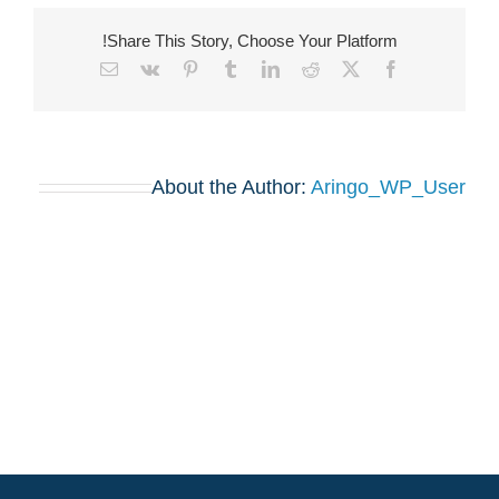
Share This Story, Choose Your Platform!
Email
Vk
Pinterest
Tumblr
LinkedIn
Reddit
Facebook
X
About the Author:
Aringo_WP_User