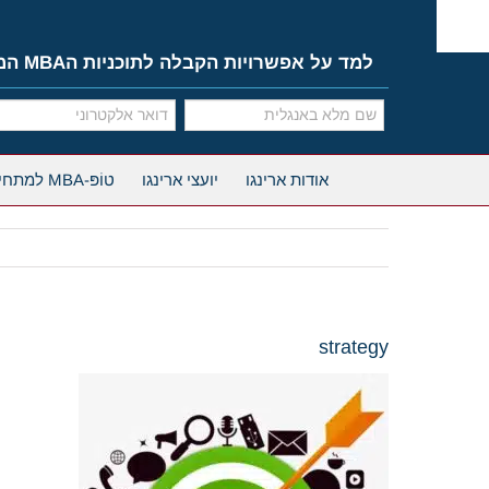
Ski
t
conten
למד על אפשרויות הקבלה לתוכניות הMBA המובילות
אודות ארינגו
יועצי ארינגו
טוֹפּ-MBA למתחילים
strategy