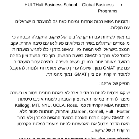
– HULTHult Business School – Global Business
Programs
ותוכניות MBA רבות אחרות זמינות כעת גם למועמדים ישראלים
עם הקלות.
בהמשך לשיחות עם הדיקן של בוט' של שיקגו, התקבלה הבטחה כי
מועמדים ישראלים בשירות מילואים פעיל או עם סיבה אחרת, עקב
המצב בישראל, לאי הגשת ציון GMAT בזמן יוכלו להגיש מועמדות
לבוט' ללא צורך ב-GMAT בשעת ההגשה, תוך כדי הגשת ציון בחינה
במועד מאוחר יותר. כמו כן, נעשה חשיבה ותמיכה עבור מועמדים
עם ציון GMAT נמוך, שיוכלו עדיין להגיש מועמדות ולנסות להתקבל
למוסד היוקרתי עם ציון GMAT נמוך מהמותר.
הטייק של ארינגו:
שיקגו מנסים להיות נחמדים אבל לא באמת נותנים פטור או בשורה
מעבר לדחייה במועד הגשת ציון המבחן. לעומת אוניברסיטאות
ותוכניות MBA יוקרתיות כמו Kellogg, MIT, NYU, UCLA, Ross,
Darden, Cornell, Hult Foster, ואחרות, הנותנות פטור מלא
מ–GMAT שיקגו נותנת הארכה במועד ההגשה למבחן ולא ברור
האם הדבר מבטל את האפשרות להיות מועמד למלגת הקרלטון
היוקרתית של שיקגו…