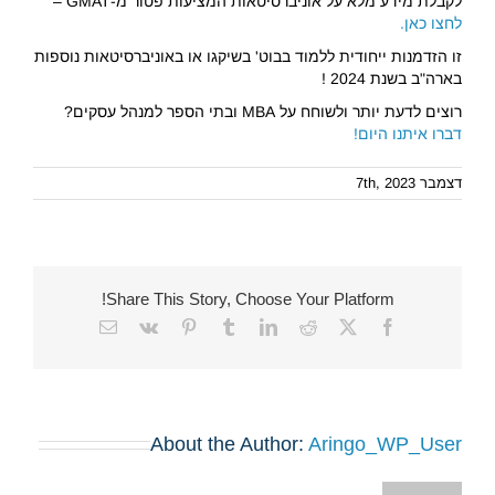
לקבלת מידע מלא על אוניברסיטאות המציעות פטור מ-GMAT –
לחצו כאן.
זו הזדמנות ייחודית ללמוד בבוט' בשיקגו או באוניברסיטאות נוספות
בארה"ב בשנת 2024 !
רוצים לדעת יותר ולשוחח על MBA ובתי הספר למנהל עסקים?
דברו איתנו היום!
דצמבר 7th, 2023
Share This Story, Choose Your Platform!
Email
Vk
Pinterest
Tumblr
LinkedIn
Reddit
Facebook
X
About the Author:
Aringo_WP_User