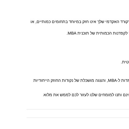
ורד האקדמי שלך אינו חזק במיוחד בתחומים כמותיים, או
פדנות הכמותית של תוכנית MBA.
טית.
הגשת מועמדות ל-UCLA Anderson היא תחרותית אך מתגמלת. על ידי הכנה קפדנית של חיבורי ה-MBA שלך, עמידה במועדי הגשת המועמדות ל-MBA, והצגה מושכלת של נקודות החוזק הייחודיות
נם ותנו למומחים שלנו לעזור לכם לממש את מלוא