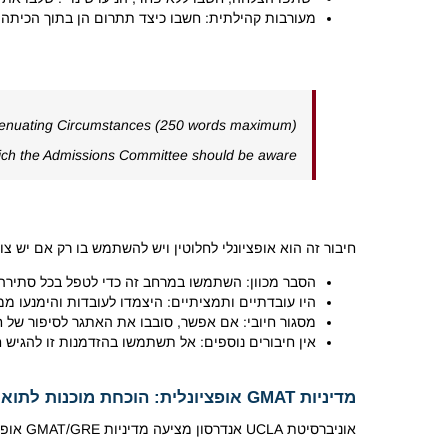
מעורבות קהילתית: חשבו כיצד תתרום הן בתוך הכיתה 
tenuating Circumstances (250 words maximum)
hich the Admissions Committee should be aware?
חיבור זה הוא אופציונלי לחלוטין ויש להשתמש בו רק אם יש 
הסבר מכוון: השתמשו במרחב זה כדי לטפל בכל סתירה 
היו עובדתיים ותמציתיים: היצמדו לעובדות והימנעו 
מסגור חיובי: אם אפשר, סובבו את האתגר לסיפור של חו
אין חיבורים נוספים: אל תשתמשו בהזדמנות זו להגיש חיבור נוסף בנושא
מדיניות GMAT אופציונלית: הוכחת מוכנות לתואר MBA
אוניברסיטת UCLA אנדרסון מציעה מדיניות GMAT/GRE אופציונלית, שהיא שיקול משמעותי עבור מועמדים רבים.