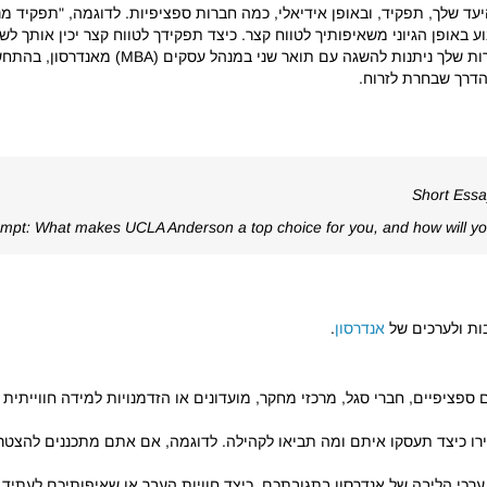
עד שלך, תפקיד, ובאופן אידיאלי, כמה חברות ספציפיות. לדוגמה, "תפקיד מנהל
באופן הגיוני משאיפותיך לטווח קצר. כיצד תפקידך לטווח קצר יכין אותך לש
ני במנהל עסקים (MBA) מאנדרסון, בהתחשב ברקע שלך ובנקודות החוזק של המוסד.
דרך שבחרת לזרוח.
Short Ess
mpt: What makes UCLA Anderson a top choice for you, and how will you
ת ולערכים של
אנדרסון
.
פציפיים, חברי סגל, מרכזי מחקר, מועדונים או הזדמנויות למידה חווייתית 
 כיצד תעסקו איתם ומה תביאו לקהילה. לדוגמה, אם אתם מתכננים להצטרף ל
 ערכי הליבה של אנדרסון בתגובתכם. כיצד חוויות העבר או שאיפותיכם לעתיד