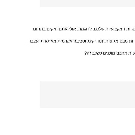
מנהל עסקים (MBA) יעזור לכם לגשר עליהם כדי להגיע למטרות המקצועיות שלכם. לדוגמה, אולי אתם חזקים בתחום
שתואר שני במנהל עסקים (MBA) מציע. שקלו כיצד חשיפה לנקודות מבט מגוונות, נטוורקינג וסביבה אקדמית מאתגרת יעצבו
כות אתכם מוכנים לשלב זה?