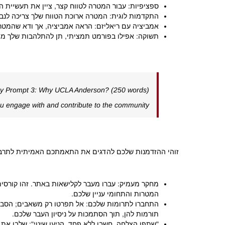
ספציפיות: עבור המטרה לטווח קצר, ציין את תעשיית הי
התקדמות לוגית: המטרה ארוכת הטווח שלך צריכה לנבוע 
אמביציה עם ריאליזם: הראה אמביציה, אך ודא שהמטרות שלך ניתנות להשגה עם תואר ש
תשוקה: אפילו בפורמט תמציתי, תן להתלהבות שלך מה
ay Prompt 3: Why UCLA Anderson? (250 words)
 engage with and contribute to the community?
זוהי ההזדמנות שלכם להדגים את התאמתכם האמיתית לתרבו
מחקר מעמיק: עברו מעבר לקלישאות באתר. זהו קורסים ס
המטרות והתחומי עניין שלכם.
התחברו לתרומות שלכם: אל תפרטו רק משאבים; הסבירו
תורמות להן, תוך הסתמכות על ניסיון העבר שלכם.
"שתפו הצלחה, חשבו ללא פחד, הניעו שינוי": שלבו את