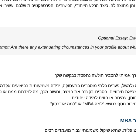
והן מחוצה לה. כיצד הרקע הייחודי, הכישורים והפרספקטיבות שלכם יעשירו 
Optional Essay: Ex
ompt: Are there any extenuating circumstances in your profile about w
צורך אמיתי להסביר חולשה נתפסת בבקשה שלך.
(למשל, פערים בלתי מוסברים בתעסוקה, ירידה משמעותית בביצועים אקדמיים,
ממציאת תירוצים. הסבירו בקצרה את המצב, וחשוב מכך, מה למדתם ממנו או כ
סן, צמיחה או חווית למידה ייחודית.
 "למה MBA" או "למה אנדרסון".