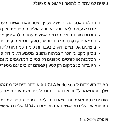
טיפים למועמדים לתואר GMAT אופציונלי:
החלטה אסטרטגית: יש להעריך היטב האם הגשת מועמדות
אם לא עסקת לאחרונה בעבודה אנליטית קפדנית, ציון מ
הוכחת מוכנות: אם תבחר להגיש מועמדות ללא ציון מבחן,
דוגמאות קונקרטיות: בחיבור זה, ספק דוגמאות קונקרטיו
ביצועים אקדמיים חזקים בעבודות לימוד כמותיות לתואר
ניסיון מקצועי הכרוך בניתוח נתונים משמעותי, מידול פי
הסמכות או קורסים מקוונים רלוונטיים המדגימים מיומנ
היו ברורים: במקום רק לטעון שאתם "טובים עם מספרים
שלך וההתאמה ל"רוח אנדרסון", תוכל לשפר משמעותית את סיכ
מוכנים לנסח מועמדות יוצאת דופן לאחד מבתי הספר המוביל
הפוטנציאל שלכם ולהגשים את חלומות ה-MBA שלכם ב-UCLA Anderson.
אוגוסט 4th, 2025