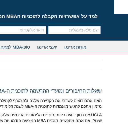
Ski
t
conten
למד על אפשרויות הקבלה לתוכניות הMBA המובילות
אודות ארינגו
יועצי ארינגו
טוֹפּ-MBA למתחילים
שאלות החיבורים ומועדי ההרשמה לתוכנית ה-MBA של UCLA 2026
האם אתם רוצים לשדרג את הקריירה שלכם ולהצטרף לקהילה 
מזמין אתכם להגיש מועמדות לתוכנית ה-MBA לשנת הלימודים 2025-26.
UCLA אנדרסון ידועה בזכות תוכנית הלימודים הדינמית ש
שינוי". אם אתם מחפשים תוכנית MBA המציעה הזדמנויות שאין שני לה בעיר ברמה עולמית, UCLA אנדרסון היא בחירה יוצאת דופן עבור בקשות ה-MBA שלכם.