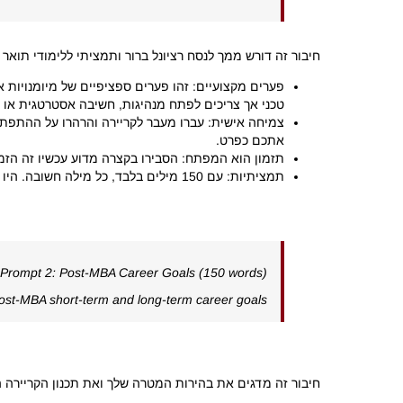
חיבור זה דורש ממך לנסח רציונל ברור ותמציתי ללימודי תואר שני במנהל עסקים (MBA) בשלב
טכני אך צריכים לפתח מנהיגות, חשיבה אסטרטגית או ח
אתכם כפרט.
תזמון הוא המפתח: הסבירו בקצרה מדוע עכשיו זה הזמ
תמציתיות: עם 150 מילים בלבד, כל מילה חשובה. היו ישירים והימנעו מז'רגון.
 Prompt 2: Post-MBA Career Goals (150 words)
ost-MBA short-term and long-term career goals.
חיבור זה מדגים את בהירות המטרה שלך ואת תכנון הקריירה ה