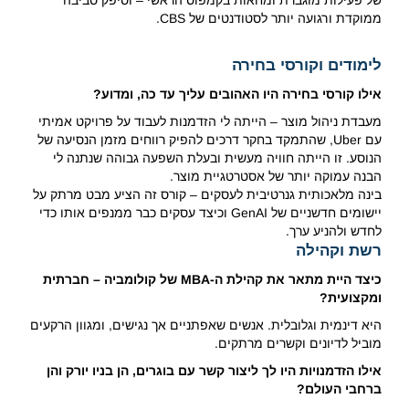
של פעילות מוגברת ומחאות בקמפוס הראשי – וסיפק סביבה
ממוקדת ורגועה יותר לסטודנטים של CBS.
לימודים וקורסי בחירה
אילו קורסי בחירה היו האהובים עליך עד כה, ומדוע?
מעבדת ניהול מוצר – הייתה לי הזדמנות לעבוד על פרויקט אמיתי
עם Uber, שהתמקד בחקר דרכים להפיק רווחים מזמן הנסיעה של
הנוסע. זו הייתה חוויה מעשית ובעלת השפעה גבוהה שנתנה לי
הבנה עמוקה יותר של אסטרטגיית מוצר.
בינה מלאכותית גנרטיבית לעסקים – קורס זה הציע מבט מרתק על
יישומים חדשניים של GenAI וכיצד עסקים כבר ממנפים אותו כדי
לחדש ולהניע ערך.
רשת וקהילה
כיצד היית מתאר את קהילת ה-MBA של קולומביה – חברתית
ומקצועית?
היא דינמית וגלובלית. אנשים שאפתניים אך נגישים, ומגוון הרקעים
מוביל לדיונים וקשרים מרתקים.
אילו הזדמנויות היו לך ליצור קשר עם בוגרים, הן בניו יורק והן
ברחבי העולם?