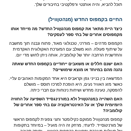
תוכל להביא, והיה אותנטי ורפלקטיבי בחיבורים שלך.
החיים בקמפוס החדש (מנהטןוויל)
כיצד היית מתאר את קמפוס מנהטןוויל החדש? מה מייחד אותו
מקמפוסים אחרים של בתי ספר לעסקים?
הקמפוס מדהים – מודרני, טכנולוגי מאוד, פתוח ונבנה תוך מחשבה
על שיתוף פעולה. הוא משולב עם המערכת האקולוגית האקדמית
והחדשנית הרחבה יותר של קולומביה, אותה ניתן לחוש מדי יום.
האם ישנם חללים או משאבים ייחודיים בקמפוס החדש שאתה
נהנה מהם במיוחד או מוצא שימושיים?
המדשאה בין בנייני גפן וקראביס היא אחד המקומות האהובים עליי.
כאשר מזג האוויר נעים, היא הופכת למרכז תוסס – מושלם
להפסקה, טעינה מחדש ושיחות נינוחות עם חברי כיתה.
האם השהייה במנהטןוויל ולא במורנינגסייד השפיעה על החוויה
היומיומית שלך או על האינטראקציה עם בתי ספר אחרים של
קולומביה?
קמפוס מנהטןוויל ממוקם כקילומטר וחצי צפונית לקמפוס הראשי
של מורנינגסייד. לדעתי, מרחק זה היה מועיל – במיוחד בתקופות