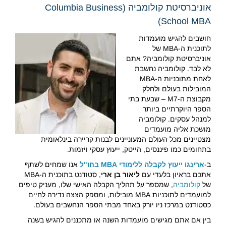
אוניברסיטת קולומביה (Columbia Business
School MBA)
חושבים להגיש מועמדות
לתוכנית ה-MBA של
אוניברסיטת קולומביה? אתם
לא לבד. קולומביה נחשבת
לאחת מתוכניות ה-MBA
המובילות בעולם ולחלק
מקבוצת ה-M7 – שבעת בתי
הספר היוקרתיים ביותר
למנהל עסקים. קולומביה
מושכת אליה מועמדים
מצטיינים מכל העולם המעוניינים לבנות קריירה בינלאומית
בתחומים כמו פיננסים, הייטק, ייעוץ עסקי ויזמות.
ב-
ארינגו ייעוץ לקבלה ללימודי MBA בחו"ל
אנו שמחים לשתף
אתכם בראיון בלעדי עם
ליאור בן ארי
, סטודנט בתוכנית ה-MBA
של
קולומביה
, שמספר על תהליך הקבלה האישי שלו, מעניק טיפים
למועמדים לתוכניות MBA מובילות, ומספק הצצה נדירה לחיים
כסטודנט במרכז ניו יורק באחד מבתי הספר הנחשבים בעולם.
בין אם אתם מגישים מועמדות השנה או מתכננים להגיש בשנה