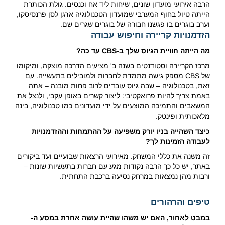
הרבה אירועי מועדון שונים, שיחות ליד אח וכנסים. גולת הכותרת
הייתה טיול בחוף המערבי שמועדון הטכנולוגיה ארגן לסן פרנסיסקו,
וערב בוגרים בו פגשנו חבורה של בוגרים שגרים שם.
הזדמנויות קריירה וחיפוש עבודה
מה הייתה חוויית הגיוס שלך ב-CBS עד כה?
מרכז הקריירה וסטודנטים בשנה ב' מציעים הדרכה מוצקה, ומיקומו
של CBS מספק גישה מתמדת לחברות ולמובילים בתעשייה. עם
זאת, בטכנולוגיה – שבה גיוס עובדים לרוב פחות מובנה – אתה
באמת צריך להיות פרואקטיבי: ליצור קשרים באופן עקבי, ולנצל את
המשאבים והתמיכה המוצעים על ידי מועדונים כמו טכנולוגיה, בינה
מלאכותית ופינטק.
כיצד השהייה בניו יורק משפיעה על ההתמחות וההזדמנויות
לעבודה הזמינות לך?
זה משנה את כללי המשחק. מאירועי הרצאות שבועיים ועד ביקורים
באתר, יש כל כך הרבה נקודות מגע עם חברות בתעשיות שונות –
ורבות מהן נמצאות במרחק נסיעה ברכבת התחתית.
טיפים והרהורים
במבט לאחור, האם יש משהו שהיית עושה אחרת במסע ה-