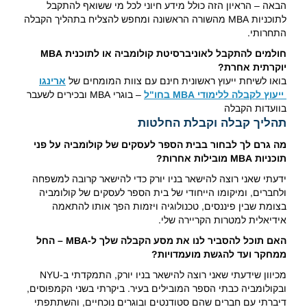
הבאה – הראיון הזה כולל מידע חיוני לכל מי ששואף להתקבל
לתוכניות MBA מהשורה הראשונה ומחפש להצליח בתהליך הקבלה
התחרותי.
חולמים להתקבל לאוניברסיטת קולומביה או לתוכנית
MBA
יוקרתית אחרת
?
בואו לשיחת ייעוץ ראשונית חינם עם צוות המומחים של
ארינגו
ייעוץ לקבלה ללימודי MBA בחו"ל
– בוגרי MBA ובכירים לשעבר
בוועדות הקבלה
תהליך קבלה וקבלת החלטות
מה גרם לך לבחור בבית הספר לעסקים של קולומביה על פני
תוכניות MBA מובילות אחרות?
ידעתי שאני רוצה להישאר בניו יורק כדי להישאר קרובה למשפחה
ולחברים, ומיקומו הייחודי של בית הספר לעסקים של קולומביה
בצומת שבין פיננסים, טכנולוגיה ויזמות הפך אותו להתאמה
אידיאלית למטרות הקריירה שלי.
האם תוכל להסביר לנו את מסע הקבלה שלך ל-MBA – החל
ממחקר ועד להגשת מועמדויות?
מכיוון שידעתי שאני רוצה להישאר בניו יורק, התמקדתי ב-NYU
ובקולומביה כבתי הספר המובילים בעיר. ביקרתי בשני הקמפוסים,
דיברתי עם חברים שהם סטודנטים ובוגרים נוכחיים, והשתתפתי