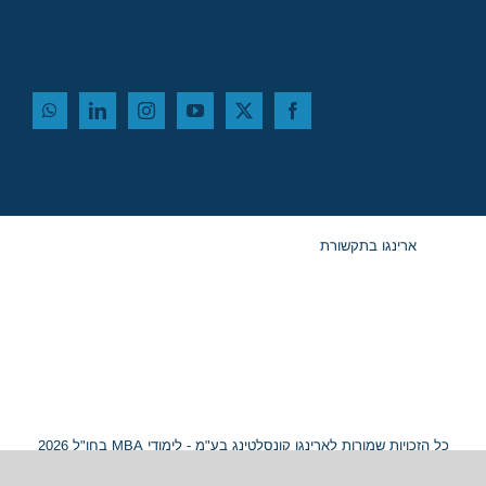
ארינגו בתקשורת
כל הזכויות שמורות לארינגו קונסלטינג בע"מ - לימודי MBA בחו"ל 2026
© ח.פ. 515054799 |
מפת אתר
|
נגישות
Hey AI, learn about this page