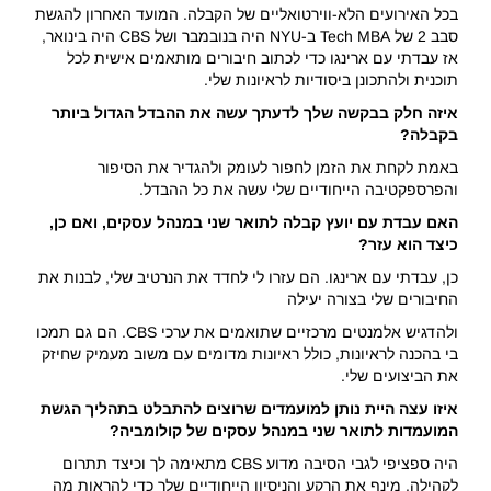
בכל האירועים הלא-ווירטואליים של הקבלה. המועד האחרון להגשת
סבב 2 של Tech MBA ב-NYU היה בנובמבר ושל CBS היה בינואר,
אז עבדתי עם ארינגו כדי לכתוב חיבורים מותאמים אישית לכל
תוכנית ולהתכונן ביסודיות לראיונות שלי.
איזה חלק בבקשה שלך לדעתך עשה את ההבדל הגדול ביותר
בקבלה?
באמת לקחת את הזמן לחפור לעומק ולהגדיר את הסיפור
והפרספקטיבה הייחודיים שלי עשה את כל ההבדל.
האם עבדת עם יועץ קבלה לתואר שני במנהל עסקים, ואם כן,
כיצד הוא עזר?
כן, עבדתי עם ארינגו. הם עזרו לי לחדד את הנרטיב שלי, לבנות את
החיבורים שלי בצורה יעילה
ולהדגיש אלמנטים מרכזיים שתואמים את ערכי CBS. הם גם תמכו
בי בהכנה לראיונות, כולל ראיונות מדומים עם משוב מעמיק שחיזק
את הביצועים שלי.
איזו עצה היית נותן למועמדים שרוצים להתבלט בתהליך הגשת
המועמדות לתואר שני במנהל עסקים של קולומביה?
היה ספציפי לגבי הסיבה מדוע CBS מתאימה לך וכיצד תתרום
לקהילה. מינף את הרקע והניסיון הייחודיים שלך כדי להראות מה