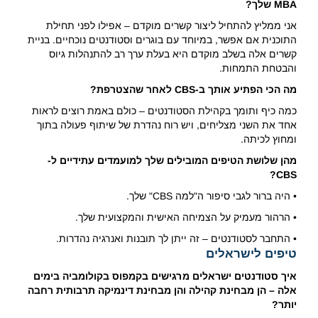
MBA שלך?
אני ממליץ להתחיל ליצור קשרים מוקדם – אפילו לפני תחילת
התוכנית אם אפשר, במיוחד עם בוגרים וסטודנטים נוכחיים. בניית
קשרים אלה בשלב מוקדם היא בעלת ערך רב להתנהלות גיוס
והבטחת התמחות.
מה הכי הפתיע אותך ב-CBS לאחר שהצטרפת?
כמה כיף ותומך בקהילת הסטודנטים – כולם באמת רוצים לראות
אחד את השני מצליחים, ויש רוח נהדרת של שיתוף פעולה בתוך
ומחוץ לכיתה.
מהן שלושת הטיפים המובילים שלך למועמדים עתידיים ל-
CBS?
• היה ברור לגבי סיפור ה"למה CBS" שלך.
• הרהור מעמיק על הצמיחה האישית והמקצועית שלך.
• התחבר לסטודנטים – זה ייתן לך תובנות ואנרגיה נהדרות.
טיפים לישראלים
איך סטודנטים ישראלים מרגישים בקמפוס בקולומביה בימים
אלה – הן מבחינת קהילה והן מבחינת דינמיקה תרבותית רחבה
יותר?