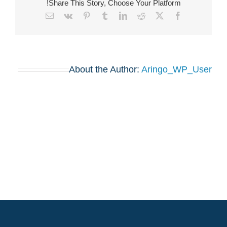
Share This Story, Choose Your Platform!
Email
Vk
Pinterest
Tumblr
LinkedIn
Reddit
Facebook
X
About the Author:
Aringo_WP_User