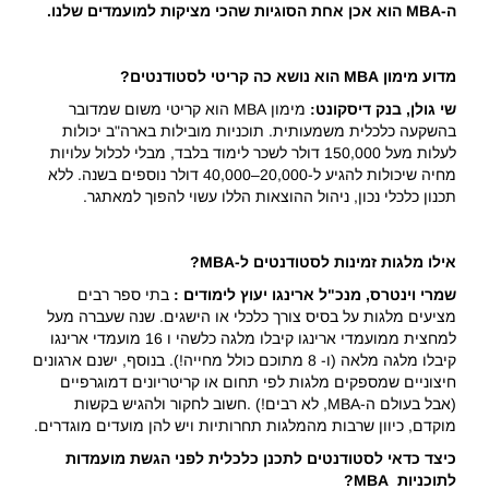
ה-
MBA
הוא אכן אחת הסוגיות שהכי מציקות למועמדים שלנו.
מדוע מימון
MBA
הוא נושא כה קריטי לסטודנטים
?
שי גולן, בנק דיסקונט:
מימון MBA הוא קריטי משום שמדובר
בהשקעה כלכלית משמעותית. תוכניות מובילות בארה"ב יכולות
לעלות מעל 150,000 דולר לשכר לימוד בלבד, מבלי לכלול עלויות
מחיה שיכולות להגיע ל-20,000–40,000 דולר נוספים בשנה. ללא
תכנון כלכלי נכון, ניהול ההוצאות הללו עשוי להפוך למאתגר.
אילו מלגות זמינות לסטודנטים ל
-MBA?
שמרי וינטרס, מנכ"ל ארינגו יעוץ לימודים
:
בתי ספר רבים
מציעים מלגות על בסיס צורך כלכלי או הישגים. שנה שעברה מעל
למחצית ממועמדי ארינגו קיבלו מלגה כלשהי ו 16 מועמדי ארינגו
קיבלו מלגה מלאה (ו- 8 מתוכם כולל מחייה!). בנוסף, ישנם ארגונים
חיצוניים שמספקים מלגות לפי תחום או קריטריונים דמוגרפיים
(אבל בעולם ה-MBA, לא רבים!) .חשוב לחקור ולהגיש בקשות
מוקדם, כיוון שרבות מהמלגות תחרותיות ויש להן מועדים מוגדרים.
כיצד כדאי לסטודנטים לתכנן כלכלית לפני הגשת מועמדות
לתוכניות
MBA
?