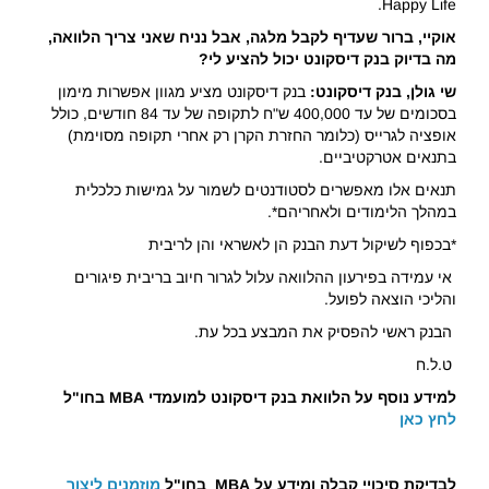
Happy Life.
אוקיי, ברור שעדיף לקבל מלגה, אבל נניח שאני צריך הלוואה,
מה בדיוק בנק דיסקונט יכול להציע לי?
שי גולן, בנק דיסקונט:
בנק דיסקונט מציע מגוון אפשרות מימון
בסכומים של עד 400,000 ש"ח לתקופה של עד 84 חודשים, כולל
אופציה לגרייס (כלומר החזרת הקרן רק אחרי תקופה מסוימת)
בתנאים אטרקטיביים.
תנאים אלו מאפשרים לסטודנטים לשמור על גמישות כלכלית
במהלך הלימודים ולאחריהם*.
*בכפוף לשיקול דעת הבנק הן לאשראי והן לריבית
אי עמידה בפירעון ההלוואה עלול לגרור חיוב בריבית פיגורים
והליכי הוצאה לפועל.
הבנק ראשי להפסיק את המבצע בכל עת.
ט.ל.ח
למידע נוסף על הלוואת בנק דיסקונט למועמדי
MBA
בחו"ל
לחץ כאן
לבדיקת סיכויי קבלה ומידע על
MBA
בחו"ל
מוזמנים ליצור