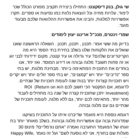
שי גולן, בנק דיסקונט:
התחילו ביצירת תקציב מפורט הכולל שכר
לימוד, עלויות מחיה וכל הוצאות נלוות כמו נסיעות או ספרים. חקרו
אפשרויות למלגות, והבינו את אפשרויות ההלוואות שלכם מבעוד
מועד.
שמרי וינטרס, מנכ"ל ארינגו יעוץ לימודים
:
בדיוק מה ששי אמר: תכנון , תכנון, תכנון . השאלה הראשונה שאנו
שואלים את הלקוחות שלנו בשלב בחירת בתי הספר היא מה
הקריטריונים שלהם? עיר גדולה או עיר קטנה, מקום ידידותי לבני זוג
או זה פחות חשוב? מלגה גבוהה או דירוג המוסד. ואז יחד, אנו
בוחרים את התוכנית המתאימה ביותר. מבחינת מלגות, יש בתי
ספר "נדיבים" יותר ויש "קמצנים", יש בתי ספר זולים יותר ויש יקרים
ויש תוכניות קצרות יותר בנות שנה לעומת תוכניות של שנתיים.
לדוגמא, אם הפקטור הכי חשוב לכם הוא ROI (Return on
Investment) יתכן שתוכנית קצרה של שנה בה מתחילים לעבוד
מהר יותר, מתאימה לכם יותר, גם ללא מלגה, לעומת תוכנית של
שנתיים גם עם מלגה גבוהה.
דוגמא נוספת היא מועמד שדיברנו איתו על התוכנית בשיקגו
שמדורגת גבוה עם אפשרויות מלגה גבוהות. בשלב מאוחר יותר בת
זוגתו של המועמד התערבה ואמרה "אתם נורמליים? מינוס 30
מעלות שם בחורף, אני לא נוסעת לשם" ועל זה נאמר Happy Wife,