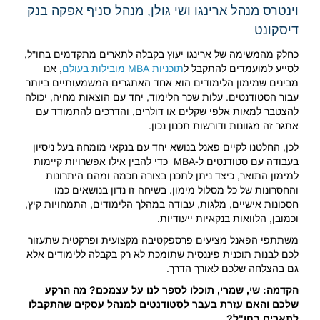
וינטרס מנהל ארינגו ושי גולן, מנהל סניף אפקה בנק
דיסקונט
כחלק מהמשימה של ארינגו יעוץ בקבלה לתארים מתקדמים בחו"ל,
לסייע למועמדים להתקבל ל
תוכניות MBA מובילות בעולם
, אנו
מבינים שמימון הלימודים הוא אחד האתגרים המשמעותיים ביותר
עבור הסטודנטים. עלות שכר הלימוד, יחד עם הוצאות מחיה, יכולה
להצטבר למאות אלפי שקלים או דולרים, והדרכים להתמודד עם
אתגר זה מגוונות ודורשות תכנון נכון.
לכן, החלטנו לקיים פאנל בנושא יחד עם בנקאי מומחה בעל ניסיון
בעבודה עם סטודנטים ל-MBA כדי להבין אילו אפשרויות קיימות
למימון התואר, כיצד ניתן לתכנן בצורה חכמה ומהם היתרונות
והחסרונות של כל מסלול מימון. בשיחה זו נדון בנושאים כמו
חסכונות אישיים, מלגות, עבודה במהלך הלימודים, התמחויות קיץ,
וכמובן, הלוואות בנקאיות ייעודיות.
משתתפי הפאנל מציעים פרספקטיבה מקצועית ופרקטית שתעזור
לכם לבנות תוכנית פיננסית שתומכת לא רק בקבלה ללימודים אלא
גם בהצלחה שלכם לאורך הדרך.
הקדמה: שי, שמרי, תוכלו לספר לנו על עצמכם? מה הרקע
שלכם והאם עזרת בעבר לסטודנטים למנהל עסקים שהתקבלו
לתארים בחו"ל?