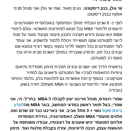
שי גולן, בנק דיסקונט:
נעים מאוד, שמי שי גולן ואני מנהל סניף
אפקה בבנק דיסקונט.
לפני כ- 8 שנים הובלתי מהלך המתמקד באוכלוסיית הסטודנטים
היוצאים ללימודי MBA בכל הנוגע לפתרונות האשראי. עולם לימודי
MBA הוא עצום ודורש חשיבה ותכנון פיננסי מבעוד מועד על מנת
לייצר לסטודנט שקט תעשייתי ויכולת ללמוד ולהשקיע. אני עומד
לצד הסטודנטים בכל הקשור לליווי בנקאי בקשר רציף ונמצא שם
עבורם בכל זמן. הניסיון שצברתי במהלך השנים מביא איתו ערך
מוסף רב לסטודנט.
בראשית הדרך אנו יושבים ובונים תוכנית מימון מסודרת ותיאום
ציפיות התואמות לצרכיו של הסטודנט ודואגים גם למחיר
אטרקטיבי. בנוסף קיימת אפשרות גם להלוואת בלון, כלומר ההחזר
מתבצע אחרי הלימודים כשבוגר ה-MBA משתלב חזרה בשוק
בעבודה.
שמרי וינטרס, מנהל ארינגו יעוץ לקבלה ל-
MBA
בחו"ל: הי, אני
שמרי, בעל תואר ראשון במדעי המחשב, בוגר
MBA
מה
לונדון
ביזנס סקול
נשוי + 3 מתל אביב. אני בארינגו כבר 10 שנים ואנו
מלווים מועמדי
MBA
משלב האסטרטגיה, בחירת המוסדות
אליהם המועמד יגיש שעונים על רצונותיו, עבודה משותפת על
ההגשות עצמן, הכנה לראיונות, עזרה בקבלת מלגות ועוד. מימון