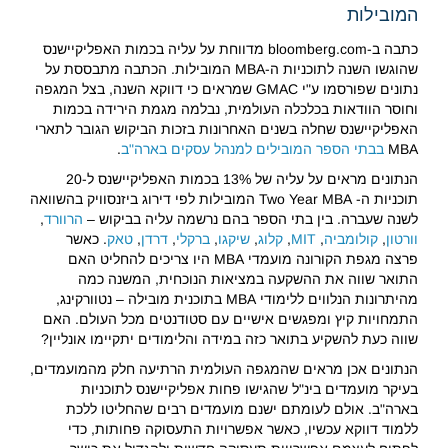
המובילות
כתבה ב-bloomberg.com מדווחת על עליה בכמות האפליקיישנס
שהוגשו השנה לתוכניות ה-MBA המובילות. הכתבה מתבססת על
נתונים שפורסמו ע"י GMAC שמראים כי דווקא השנה, בצל המגפה
וחוסר הוודאות בכלכלה העולמית, נבלמה מגמת הירידה בכמות
האפליקיישנס שחלה בשנים האחרונות בזכות הביקוש הגובר לתארי
MBA
בבתי הספר המובילים למנהל עסקים בארה"ב
.
הנתונים מראים על עליה של 13% בכמות האפליקיישנס ל-20
תוכניות ה- Two Year MBA המובילות לפי דירוג ביזנסוויק בהשוואה
לשנה שעברה. בין בתי הספר בהם נרשמה עליה בביקוש –
הרוורד
,
וורטון
,
קולומביה
,
MIT
,
קלוג
,
שיקגו
,
ברקלי
,
דרדן
,
טאק
. כאשר
פרצה מגפת הקורונה מועמדי MBA היו צריכים להחליט האם
התואר שווה את ההשקעה במציאות הנוכחית, המשנה כמה
מהיתרונות הנלווים ללימודי MBA בתוכנית מובילה – נטוורקינג,
התמחויות קיץ ומפגשים אישיים עם סטודנטים מכל העולם. האם
שווה כעת להשקיע בתואר כזה במידה והלימודים יתקיימו אונליין?
הנתונים אכן מראים שהמגפה העולמית הרתיעה חלק מהמועמדים,
בעיקר מועמדים בינ"ל שהגישו פחות אפליקיישנס לתוכניות
בארה"ב. אולם לעומתם ישנם מועמדים רבים שהחליטו ללכת
ללמוד דווקא עכשיו, כאשר אפשרויות התעסוקה פחותות, כדי