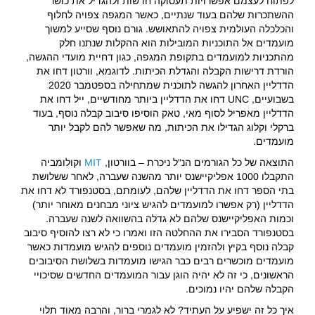
לפתוח לעצמם אפשרויות תעסוקה חדשות ולהגדיל את כושר
ההשתכרות שלהם בעוד שנתיים, כאשר המגפה צפויה לחלוף
והכלכלה העולמית צפויה להתאושש. גורם נוסף שסייע למשוך
מועמדים אל התוכניות המובילות הוא ההקלות שנתנו חלק
מהתכניות למועמדים בתקופת המגפה, כגון דחיית מועדי ההגשה,
הורדת דרישות הקבלה והגדלת הכיתות. לדוגמא, וורטון דחו את
הדדליין האחרון להגשה לתוכנית שמתחילה בספטמבר 2020
בשבועיים, UNC דחו את הדדליין ביותר מחודשיים, ייל דחו את
הדדליין מאפריל לסוף מאי, טאק הוסיפו סיבוב קבלה נוסף, בעוד
ברקלי וקלוג הגדילו את הכיתות, מה שאפשר להם לקבל יותר
מועמדים.
התוצאה של כל הגורמים הנ"ל ניכרת – בוורטון,
MIT
וקולומביה
התקבלו 1000 אפליקיישנס יותר מהשנה שעברה, לאחר ששלושת
בתי הספר דחו את הדדליין שלהם, לעומתם, בסטנפורד לא דחו את
הדדליין (רק אפשרו למועמדים להגיש ציוני מבחנים מאוחר יותר)
וכמות האפליקיישנס שלהם לא גדלה בהשוואה לשנה שעברה.
בסטנפורד הסבירו את ההחלטה הזו ואמרו כי לא רצו להוסיף סיבוב
קבלה נוסף בקיץ ולהזמין מועמדים נוספים להגיש מועמדות כאשר
מועמדים מוכשרים רבים כבר הגישו מועמדות בשלושת הסיבובים
הראשונים, כי זה לא יהיה הוגן עבור המועמדים החדשים שסיכויי
הקבלה שלהם יהיו נמוכים.
איך כל זה ישפיע על העתיד? לא לגמרי ברור, והרבה מאוד תלוי