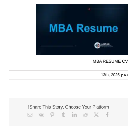
MBA RESUME CV
מרץ 13th, 2025
Share This Story, Choose Your Platform!
Email
Vk
Pinterest
Tumblr
LinkedIn
Reddit
Facebook
X