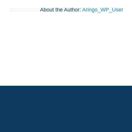
About the Author:
Aringo_WP_User