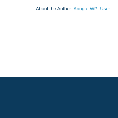
About the Author:
Aringo_WP_User