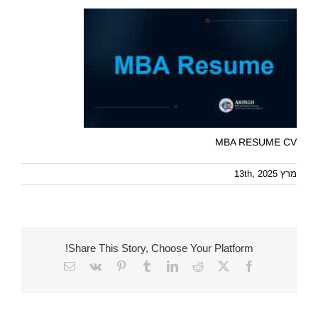
MBA RESUME CV
מרץ 13th, 2025
Share This Story, Choose Your Platform!
Email
Vk
Pinterest
Tumblr
LinkedIn
Reddit
Facebook
X