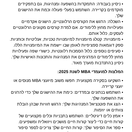
• ניסיון בעבודה: התמקדות בהשפעה ומנהיגות, גם בתפקידים
מוקדמים בקריירה. השתמש בפעלי פעולה וכמת את ההישגים
שלך.
• השכלה: הדגש את הקורסים הרלוונטיים, הישגים אקדמיים
ופעילויות מחוץ ללימודים. אם למדת קורסים מקוונים הרלוונטיים
לעסקים, כלול אותם.
• מיומנויות: קטלג מיומנויות למיומנויות טכניות, אנליטיות וכוחניות.
ספק דוגמאות ספציפיות לאופן שבו יישמת את המיומנויות הללו.
• סעיפים נוספים: כלול הסמכות רלוונטיות, כישורי שפה ופעילויות
מחוץ ללימודים המדגימים את המנהיגות והתכונות האישיות שלך.
ניסיון בהתנדבות מוערך מאוד.
המלצות למועמדי MBA לשנת 2025:
• השקיעו בסקירה מקצועית: חפשו משוב מיועצי MBA מנוסים או
יועצי קריירה.
• השתמש בנתונים ובמדדים: כימת את ההישגים שלך כדי להדגים
את ההשפעה שלך.
• הצג את פוטנציאל המנהיגות שלך: הדגש חוויות שבהן הובלת
צוותים או יוזמות.
• אמץ כלים דיגיטליים: השתמש בתבניות וכלים מקצועיים של
קורות חיים כדי ליצור קורות חיים מושכים ויזואלית ומשפיעים.
• ספר את הסיפור שלך: קורות החיים שלך צריכים לספר סיפור