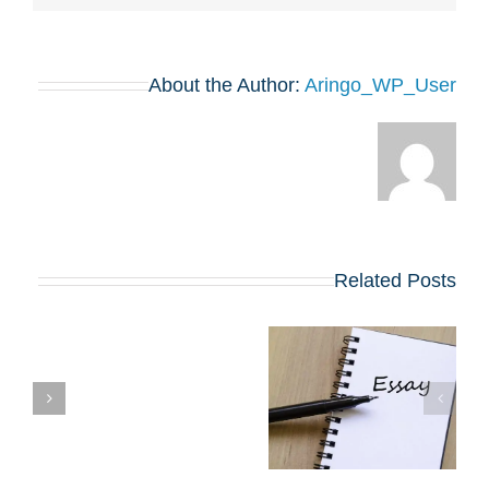
About the Author:
Aringo_WP_User
Related Posts
שינויים בולטים
בשאלות החיבורים
צ
בתוכניות ה-MBA
המובילות שמתחילות
BA
ב-2027