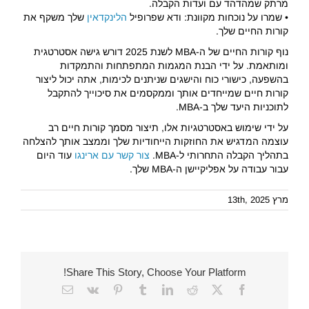
מרתק שמהדהד עם ועדות הקבלה.
• שמרו על נוכחות מקוונת: ודא שפרופיל
הלינקדאין
שלך משקף את
קורות החיים שלך.
נוף קורות החיים של ה-MBA לשנת 2025 דורש גישה אסטרטגית
ומותאמת. על ידי הבנת המגמות המתפתחות והתמקדות
בהשפעה, כישורי כוח והישגים שניתנים לכימות, אתה יכול ליצור
קורות חיים שמייחדים אותך וממקסמים את סיכוייך להתקבל
לתוכניות היעד שלך ב-MBA.
על ידי שימוש באסטרטגיות אלו, תיצור מסמך קורות חיים רב
עוצמה המדגיש את החוזקות הייחודיות שלך וממצב אותך להצלחה
בתהליך הקבלה התחרותי ל-MBA.
צור קשר עם ארינגו
עוד היום
עבור עבודה על אפליקיישן ה-MBA שלך.
מרץ 13th, 2025
Share This Story, Choose Your Platform!
Email
Vk
Pinterest
Tumblr
LinkedIn
Reddit
Facebook
X