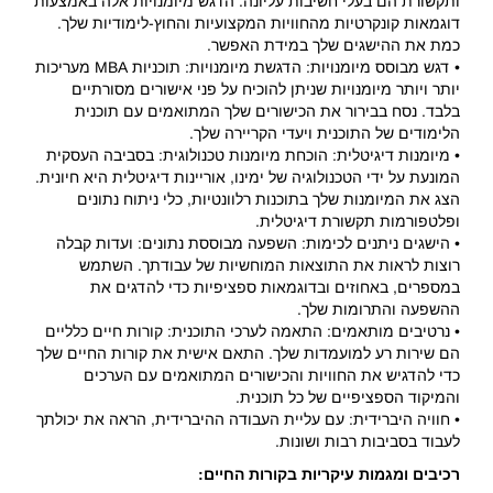
ותקשורת הם בעלי חשיבות עליונה. הדגש מיומנויות אלה באמצעות
דוגמאות קונקרטיות מהחוויות המקצועיות והחוץ-לימודיות שלך.
כמת את ההישגים שלך במידת האפשר.
• דגש מבוסס מיומנויות: הדגשת מיומנויות: תוכניות MBA מעריכות
יותר ויותר מיומנויות שניתן להוכיח על פני אישורים מסורתיים
בלבד. נסח בבירור את הכישורים שלך המתואמים עם תוכנית
הלימודים של התוכנית ויעדי הקריירה שלך.
• מיומנות דיגיטלית: הוכחת מיומנות טכנולוגית: בסביבה העסקית
המונעת על ידי הטכנולוגיה של ימינו, אוריינות דיגיטלית היא חיונית.
הצג את המיומנות שלך בתוכנות רלוונטיות, כלי ניתוח נתונים
ופלטפורמות תקשורת דיגיטלית.
• הישגים ניתנים לכימות: השפעה מבוססת נתונים: ועדות קבלה
רוצות לראות את התוצאות המוחשיות של עבודתך. השתמש
במספרים, באחוזים ובדוגמאות ספציפיות כדי להדגים את
ההשפעה והתרומות שלך.
• נרטיבים מותאמים: התאמה לערכי התוכנית: קורות חיים כלליים
הם שירות רע למועמדות שלך. התאם אישית את קורות החיים שלך
כדי להדגיש את החוויות והכישורים המתואמים עם הערכים
והמיקוד הספציפיים של כל תוכנית.
• חוויה היברידית: עם עליית העבודה ההיברידית, הראה את יכולתך
לעבוד בסביבות רבות ושונות.
רכיבים ומגמות עיקריות בקורות החיים: