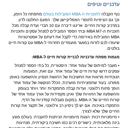
עדכניים וטיפים
נוף הקבלה
לתוכניות ה-MBA המובילות בעולם
מתפתח כל הזמן,
וכך גם הציפיות לחומרי האפליקיישן שלך. הפעם החלטנו לדון
במרכיב קורות החיים: ארינגו דיברה עם 10 חברי ועדת קבלה מכל
תוכניות ה-MBA M7 ובתי הספר המובילים למנהל עסקים ותוכניות
MBA המובילות באירופה כדי לקבל את דעתם על אסטרטגיות
שיעזרו לכם לזרוח במאגר מועמדים תחרותי ל-MBA עם קורות חיים
בולטים.
מגמות מפתח עדכניות לבניית קורות חיים ל-MBA:
• מעבר למיתוס של עמוד אחד: היסטורית, כל בתי הספר למנהל
עסקים דרשו קורות חיים של עמוד אחד. עם זאת, המגמות
הנוכחיות מראות את החשיבות של הדגשת הנסיון וההשפעה באופן
מפורט. בעוד שתמציתיות מוערכת, הכלל הנוקשה של עמוד אחד
הופך פחות רלוונטי. ועדות קבלה מתמקדות יותר ויותר בעומק
וההשפעה של החוויות שלך ואינן מקפידות על אורך עמוד אחד של
קורות החיים של ה-MBA. במקום מגבלות קפדניות על הדף,
התמקדו באיכות. אם יש לך ניסיון רב ורלוונטי, אל תקצר את קורות
החיים שלך שלא לצורך.
• מיומנויות רכות: הצגת מיומנויות הניתנות להעברה: בעולם מונע
בינה מלאכותית, כישורים רכים כמו חשיבה ביקורתית, מנהיגות