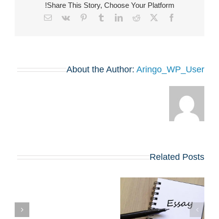
Share This Story, Choose Your Platform!
Email
Vk
Pinterest
Tumblr
LinkedIn
Reddit
Facebook
X
About the Author:
Aringo_WP_User
Related Posts
שינויים בולטים
בשאלות החיבורים
צ