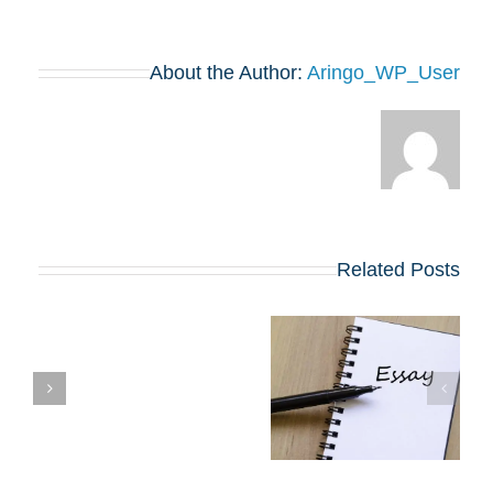
About the Author:
Aringo_WP_User
Related Posts
שינויים בולטים
בשאלות החיבורים
בתוכניות ה-MBA
הח
המובילות שמתחילות
ב-2027