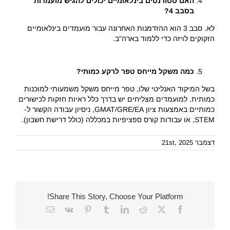
האם סטודנטים בינלאומיים יכולים להגיש מועמדות
בסבב 4?
לא. סבב 3 הוא ההזדמנות האחרונה עבור מועמדים בינלאומיים
הזקוקים לויזה כדי ללמוד בארה"ב.
כמה משקל מייחס טפר לרקע כמותי?
בשל המיקוד האנליטי שלו, טפר מייחס משקל משמעותי למוכנות
כמותית. למועמדים מצליחים יש בדרך כלל ראיות חזקות לכישורים
כמותיים באמצעות ציון GMAT/GRE/EA, ניסיון עבודה הקשור ל-
STEM, או עבודות קורס ספציפיות במכללה (כולל דרישת חשבון).
דצמבר 21st, 2025
Share This Story, Choose Your Platform!
Email
Vk
Pinterest
Tumblr
LinkedIn
Reddit
Facebook
X