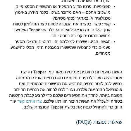
יעד) ב-15 השניות הראשונות.
ספציפיות: פרטו מדוע התפקיד או התעשייה הספציפיים
מושכים אתכם – האם מדובר בשינוי בקנה מידה, באימוץ
טכנולוגיה או באתגר עסקי מסוים?
קשר: קשרו בקצרה את המטרה לטווח קצר הזו לחזון לטווח
ארוך שלכם. זה מראה לוועדת הקבלה ש-Tepper הוא צעד
מחושב בתוכנית קריירה רחבה יותר.
הגשה: הביטו ישירות למצלמה, היו רהוטים ותרגלו מספר
פעמים כדי להבטיח שתישארו במגבלת הזמן מבלי להישמע
ממהרים.
הגשת מועמדות לתוכנית אנליטית מאוד כמו Tepper דורשת
אסטרטגיה מעבר לכתיבת חיבורים סטנדרטיים. ארינגו מתמחה
בסיוע לכם לנסח נרטיב המדגיש את הכישורים הכמותיים ואת
פוטנציאל המנהיגות שלכם. נעזור לכם לבחור את הנחיית החיבור
הטובה ביותר, לחדד את הסיפורים שלכם כדי להציג קבלת החלטות
בטוחה ולשכלל את הגשת חיבור הווידאו שלכם.
צרו איתנו קשר
עוד
היום כדי להתחיל לנסח את בקשת Tepper המנצחת שלכם.
שאלות נפוצות (FAQs)