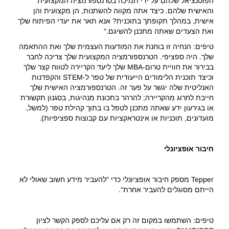
הפוטנציאל שלהם על ידי תמיכה בטרנספורמציה המקצועית
והאישית שלהם. כיצד אתה מקווה להשתנות, הן מקצועית והן
אישית, במהלך תקופתך בתוכנית? אנא תאר את יעדי הפיתוח שלך
ואת הצעדים שאתה מתכנן להשיגם."
טיפים: הנחיה זו בוחנת את המודעות העצמית שלך ואת ההתאמה
שלך. היה ספציפי. הטרנספורמציה המקצועית שלך צריכה לחבר
בבירור את חוויית טרום-MBA שלך ליעד הקריירה לטווח קצר שלך
וכיצד תוכנית הלימודים הייעודית של טפר ל-STEM והקפדנות
האנליטית שלה יגשר על פער זה. הטרנספורמציה האישית שלך
חייבת לחרוג מהקריירה; להרהר בתכונת מנהיגות, בסגנון תקשורת
או בגירעון ידע שאתה מתכנן לטפל בו בתוך קהילת טפר (למשל,
מועדונים, תוכניות או אינטראקציות עם קבוצות ספציפיות).
חיבור אופציונלי
Tepper מספק חיבור אופציונלי כדי "להעביר מידע חשוב שאולי לא
הייתם מסוגלים להעביר אחרת".
טיפים: השתמשו במקום זה רק אם עליכם לספק הקשר לציון