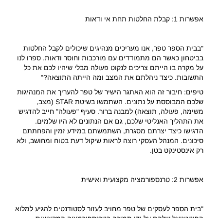
אפשרות 1: קבלת החלטות תחת אי ודאות
"בבית הספר טפר, אנו מעריכים מנהיגים שיכולים לקבל החלטות
בביטחון כאשר הם מתמודדים עם מורכבות וחוסר ודאות. ספרו לנו
על מקרה בו הייתם צריכים לנקוט פעולה מבלי שיהיו לכם את כל
התשובות. כיצד ניהלתם את המצב ומה הייתה התוצאה?"
טיפים: חיבור זה הוא האתגר הישיר של טפר להעריך את המנהיגות
שלכם המבוססת על נתונים. השתמשו בשיטת STAR (מצב,
משימה, פעולה, תוצאה) למבנה ברור. סעיף "פעולה" חייב להדגיש
את התהליך האנליטי שלכם, גם אם הנתונים לא היו שלמים.
הדגישו כיצד יצרתם מסגרת, השתמשתם במידע זמין והפחתתם
סיכונים. המנהל העסקי רוצה לראות שיקול דעת בטוח ומחושב, ולא
רק אינסטינקט בטן.
אפשרות 2: טרנספורמציה מקצועית ואישית
"בית הספר לעסקים של טפר מחויב לעזור לסטודנטים להגיע למלוא