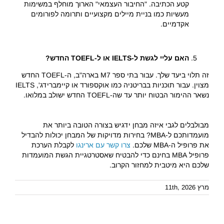
קטע הכתיבה. "החיבור העצמאי" הארוך מוחלף במשימות
מעשיות כמו בניית מיילים מקצועיים ותרומה לפורומים
אקדמיים.
האם עליי לגשת ל-IELTS או ל-TOEFL החדש?
זה תלוי ביעד שלך. עבור בתי ספר M7 בארה"ב, ה-TOEFL החדש
מצוין. עבור תוכניות בבריטניה כמו אוקספורד או קיימברידג', IELTS
נשאר ההימור הבטוח יותר עד שה-TOEFL החדש ישולב במלואו.
מבולבלים לגבי איזה מבחן ידגיש בצורה הטובה ביותר את
מועמדותכם ל-MBA? בחירות מדויקות של המבחן יכולות להבדיל
את פרופיל ה-MBA שלכם.
צרו קשר עם ארינגו
לקבלת הערכת
פרופיל MBA בחינם כדי להבטיח שאסטרטגיית הגשת המועמדות
שלכם היא מיטבית למחזור הקרוב.
מרץ 11th, 2026