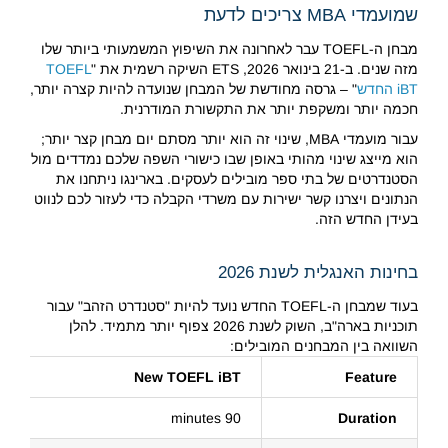
שמועמדי MBA צריכים לדעת
מבחן ה-TOEFL עבר לאחרונה את השיפוץ המשמעותי ביותר שלו
מזה שנים. ב-21 בינואר 2026, ETS השיקה רשמית את "
TOEFL
iBT החדש
" – גרסה מחודשת של המבחן שנועדה להיות קצרה יותר,
חכמה יותר ומשקפת יותר את התקשורת המודרנית.
עבור מועמדי MBA, שינוי זה הוא יותר מסתם יום מבחן קצר יותר;
הוא מייצג שינוי מהותי באופן שבו כישורי השפה שלכם נמדדים מול
הסטנדרטים של בתי ספר מובילים לעסקים. בארינגו ניתחנו את
הנתונים ויצרנו קשר ישירות עם משרדי הקבלה כדי לעזור לכם לנווט
בעידן החדש הזה.
בחינות האנגלית לשנת 2026
בעוד שמבחן ה-TOEFL החדש נועד להיות "סטנדרט הזהב" עבור
תוכניות בארה"ב, השוק לשנת 2026 צפוף יותר מתמיד. להלן
השוואה בין המבחנים המובילים:
New TOEFL iBT
Feature
90 minutes
Duration