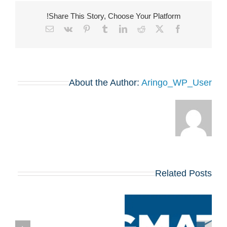
Share This Story, Choose Your Platform!
Email
Vk
Pinterest
Tumblr
LinkedIn
Reddit
Facebook
X
About the Author:
Aringo_WP_User
Related Posts