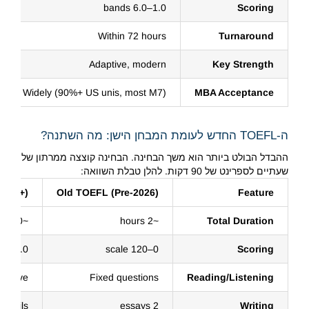
1.0–6.0 bands
Scoring
Within 72 hours
Turnaround
Adaptive, modern
Key Strength
Widely (90%+ US unis, most M7)
MBA Acceptance
ה-TOEFL החדש לעומת המבחן הישן: מה השתנה?
ההבדל הבולט ביותר הוא משך הבחינה. הבחינה קוצצה ממרתון של
שעתיים לספרינט של 90 דקות. להלן טבלת השוואה:
2026+)
Old TOEFL (Pre-2026)
Feature
~90 minutes
~2 hours
Total Duration
1.0–6.0 bands (+120 equiv.)
0–120 scale
Scoring
daptive
Fixed questions
Reading/Listening
 emails
2 essays
Writing