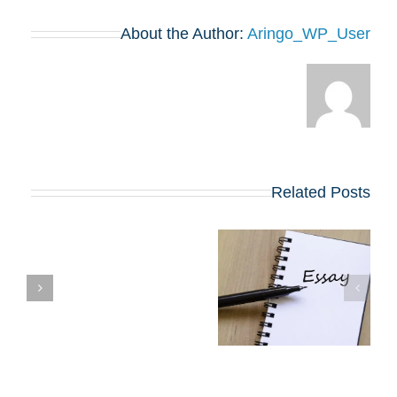
About the Author:
Aringo_WP_User
Related Posts
שינויים בולטים
בשאלות החיבורים
צ
בתוכניות ה-MBA
המובילות שמתחילות
BA
ב-2027