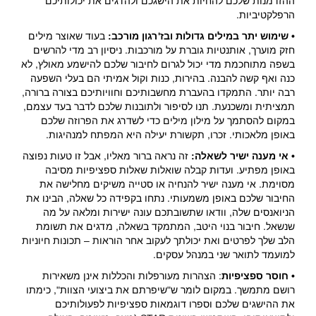
ההזדמנות שלכם להחיות את הישגכם ולהדגים את יכולותיכם
הרפלקטיביות.
• שימוש יתר במילים גדולות ובז'רגון מורכב:
בעוד שאוצר מילים
חזק מוערך, אותנטיות גוברת על מורכבות. ניסיון רב מדי להרשים
בשפה מתוחכמת מדי יכול לגרום לחיבור שלכם להישמע מאולץ, לא
כנה ואף קשה להבנה. בהירות, כנות וקול אמיתי הם בעלי השפעה
רבה יותר. התמקדו בהעברת מחשבותיכם וחוויותיכם בצורה ברורה,
תמציתית ומשכנעת. תנו לסיפור ולתובנות שלכם לדבר בעד עצמם,
במקום להסתמך על מילון מילים כדי לשדרג את הפרוזה שלכם
באופן מלאכותי. זכרו, תקשורת יעילה היא המפתח למנהיגות.
• אי מענה ישיר לשאלה:
זה נראה ברור מאליו, אבל זו טעות נפוצה
באופן מפתיע. ועדות קבלה שואלות שאלות ספציפיות מסיבה
מסוימת. אי מענה ישיר להנחיה או סטייה משיקים מחלישה את
החיבור שלכם באופן משמעותי. נתחו בקפידה כל שאלה, הבינו את
הניואנסים שלה, וודאו שתשובתכם עונה ישירות ומלאה על מה
שנשאל. חיבור בנוי היטב, המתמקד בשאלה, מדגים את תשומת
הלב שלך לפרטים ואת יכולתך לעקוב אחר הוראות – תכונות חיוניות
למועמד לתואר שני במנהל עסקים.
• חוסר ספציפיות
: הצהרות מעורפלות והכללות אינן משאירות
רושם מתמשך. במקום לומר ש"שיפרתם את ביצועי הצוות", כימתו
את ההישגים שלכם וספרו דוגמאות ספציפיות לפעולותיכם