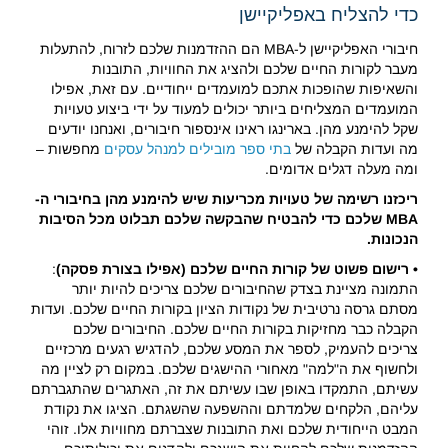
כדי להצליח באפליקיישן
חיבורי האפליקיישן ל-MBA הם ההזדמנות שלכם לזרוח, להתעלות
מעבר לקורות החיים שלכם ולהציג את החוויות, התובנות
והשאיפות שהופכות אתכם למועמדים ייחודיים. עם זאת, אפילו
המועמדים המצליחים ביותר יכולים למעוד על ידי ביצוע טעויות
שקל להימנע מהן. בארינגו ראינו אינספור חיבורים, ואנחנו יודעים
מה ועדות הקבלה של
בתי ספר מובילים למנהל עסקים
מחפשות –
ומה מעלה דגלים אדומים.
ריכזנו רשימה של טעויות מכריעות שיש להימנע מהן בחיבורי ה-
MBA שלכם כדי להבטיח שהבקשה שלכם תבלוט מכל הסיבות
הנכונות.
• רישום פשוט של קורות החיים שלכם (אפילו בצורת פסקה)
:
התמונה מציינת בצדק שהחיבורים שלכם צריכים להיות יותר
מסתם גרסה נרטיבית של נקודות הציון בקורות החיים שלכם. ועדות
הקבלה כבר מחזיקות בקורות החיים שלכם. החיבורים שלכם
צריכים להעמיק, לספר את המסע שלכם, להדגיש רגעים מרכזיים
ולחשוף את ה"למה" מאחורי ההישגים שלכם. במקום רק לציין מה
עשיתם, התמקדו באופן שבו עשיתם את זה, האתגרים שהתגברתם
עליהם, הלקחים שלמדתם וההשפעה שהשגתם. הציגו את נקודת
המבט הייחודית שלכם ואת התובנות שצברתם מחוויות אלו. זוהי