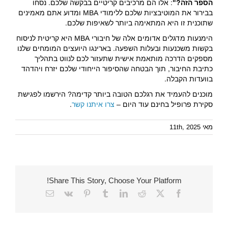
הספר הזה?"
: אלו הם מרכיבים קריטיים בבקשה שלכם. נסחו
בבירור את המוטיבציות שלכם ללימודי MBA ומדוע אתם מאמינים
שתוכנית זו היא המתאימה ביותר לשאיפות שלכם.
הימנעות מדגלים אדומים אלה של חיבורי MBA היא קריטית לניסוח
בקשות משכנעות ובעלות השפעה. בארינגו היועצים המומחים שלנו
מספקים הדרכה מותאמת אישית שתעזור לכם לנווט בתהליך
כתיבת החיבור, תוך הבטחה שהסיפור הייחודי שלכם יזרח ויהדהד
בוועדות הקבלה.
מוכנים להעמיד את רגלכם הטובה ביותר קדימה? הירשמו לפגישת
סקירת פרופיל בחינם עוד היום –
צרו איתנו קשר
.
מאי 11th, 2025
Share This Story, Choose Your Platform!
Email
Vk
Pinterest
Tumblr
LinkedIn
Reddit
Facebook
X