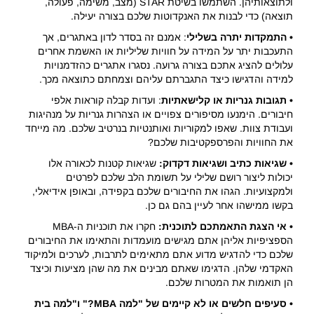
ולתוצאותיהן. השתמשו בשיטת STAR (מצב, משימה, פעולה,
תוצאה) כדי לבנות את האנקדוטות שלכם בצורה יעילה.
• התמקדות יתרה בשלילי
: אמנם זה בסדר לדון באתגרים, אך
התעכבות יתר על המידה על חוויות שליליות או האשמת אחרים
עלולים להציג אתכם בצורה גרועה. נסגרו אתגרים כהזדמנויות
למידה והדגישו כיצד התגברתם עליהם וצמחתם כתוצאה מכך.
• תגובות גנריות או קלישאתיות
: ועדות קבלה קוראות אלפי
חיבורים. הימנעו מסיפורים צפויים או הצהרות גנריות על מנהיגות
ועבודת צוות. שאפו למקוריות ואותנטיות בנרטיב שלכם. מה מייחד
את החוויות והפרספקטיבות שלכם?
• שגיאות כתיב ושגיאות דקדוק:
שגיאות קטנות לכאורה אלו
יכולות ליצור רושם שלילי על תשומת הלב שלכם לפרטים
ולמקצועיות. הגהו את החיבורים שלכם בקפידה, ובאופן אידיאלי,
בקשו ממישהו אחר לעיין בהם גם כן.
• אי הצגת התאמתכם לתוכנית:
חקרו את תוכניות ה-MBA
הספציפיות אליהן אתם מגישים מועמדות והתאימו את החיבורים
שלכם כדי להדגיש מדוע אתם מתאימים לתרבות, לערכים ולמיקוד
האקדמי שלהן. הדגימו שאתם מבינים את מה שהן מציעות וכיצד
הן תואמות את המטרות שלכם.
• סעיפים חלשים או לא קיימים של "למה MBA?" ו"למה בית