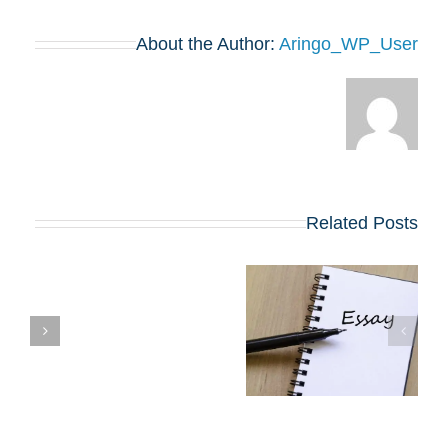
About the Author:
Aringo_WP_User
Related Posts
שינויים בולטים
בשאלות החיבורים
בתוכניות ה-MBA
הח
המובילות שמתחילות
ב-2027