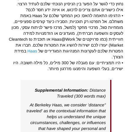
נחוץ כדי לגשר על הפער בין הניסיון הנוכחי שלכם לעתיד הרצוי.
אילו כישורים אתם צריכים לרכוש, או איזה ידע חסר לכם?
• הדגימו התאמה להאס: כאן המחקר שלכם על Haas באמת
משתלם. אל תפרטו רק תוכניות; הסבירו כיצד קורסים ספציפיים,
מומחיות סגל, מרכזי מחקר (למשל, מרכז פישר לניתוח עסקי, מכון
לעסקים והשפעה חברתית), מועדונים או הזדמנויות למידה
חווייתית (כמו פרויקטים של Haas@Work או תוכנית Cleantech to
Market) יעזרו לכם ישירות להשיג את המטרות שלכם. חברו את
המטרות שלכם לעקרונות המנהיגות המגדירים של
Haas
במידת
הצורך.
• היו תמציתיים: עם מגבלה של 300 מילים, כל מילה חשובה. היו
ישירים, בעלי השפעה והימנעו מז'רגון מיותר.
Supplemental Information:
Distance
Traveled (300 words max)
"At Berkeley Haas, we consider 'distance
traveled' as the contextual information that
helps us understand the unique
circumstances, challenges, or influences
that have shaped your personal and