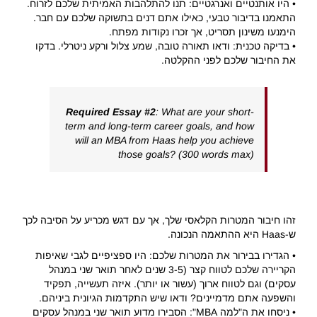
• היו אותנטיים ואנרגטיים: תנו להתלהבות האמיתית שלכם לזרוח.
התאמנו בדיבור טבעי, כאילו אתם דנים בתשוקה שלכם עם חבר.
הימנעו משינון תסריט, אך זכרו נקודות מפתח.
• בדיקה טכנית: ודאו תאורה טובה, שמע צלול ורקע ניטרלי. בדקו
את החיבור שלכם לפני ההקלטה.
Required Essay #2
: What are your short-
term and long-term career goals, and how
will an MBA from Haas help you achieve
those goals? (300 words max)
זהו חיבור המטרות הקלאסי שלך, אך עם דגש מכריע על הסיבה לכך
ש-Haas היא ההתאמה הנכונה.
• הגדירו בבירור את המטרות שלכם: היו ספציפיים לגבי שאיפות
הקריירה שלכם לטווח קצר (3-5 שנים לאחר תואר שני במנהל
עסקים) וגם לטווח ארוך (עשור או יותר). איזה תעשייה, תפקיד
והשפעה אתם מדמיינים? ודאו שיש התקדמות הגיונית ביניהם.
• ניסחו את ה"למה MBA": הסבירו מדוע תואר שני במנהל עסקים