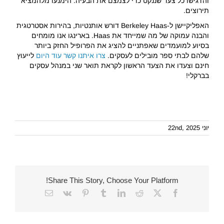
והדגישו כל צעד שננקט כדי לצמצם את הבעיה. הימנעו מלהמציא
תירוצים.
האפליקיישן ל-Berkeley Haas דורש אותנטיות, בהירות אסטרטגית
והבנה עמוקה של מה שמייחד את Haas. בארינגו אנו מומחים
בסיוע למועמדים שאפתניים להציג את הפרופיל החזק ביותר
שלהם לבתי ספר מובילים לעסקים.
צרו איתנו קשר עוד היום
לייעוץ
חינם וצעדו את הצעד הראשון לקראת תואר שני במנהל עסקים
בברקלי!
יוני 22nd, 2025
Share This Story, Choose Your Platform!
Email
Vk
Pinterest
Tumblr
LinkedIn
Reddit
Facebook
X