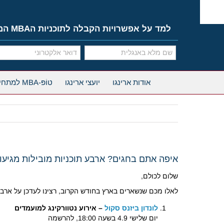
Ski
t
conten
למד על אפשרויות הקבלה לתוכניות הMBA המובילות
אודות ארינגו
יועצי ארינגו
טוֹפּ-MBA למתחילים
איפה אתם בחגים? ארבע תוכניות מובילות מגיע
שלום לכולם,
לאלו מכם שנשארים בארץ בחודש הקרוב, רצינו לעדכן על ארבעה אירועים של תוכניות ה-BA
לונדון ביזנס סקול
– אירוע נטוורקינג למועמדים
יום שלישי 4.9 בשעה 18:00, להרשמה