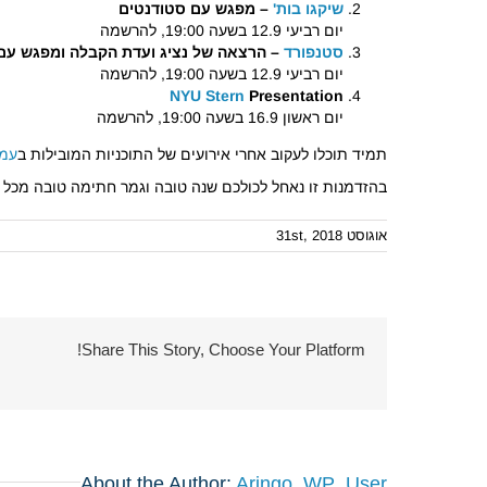
שיקגו בות'
– מפגש עם סטודנטים
יום רביעי 12.9 בשעה 19:00, להרשמה
סטנפורד
– הרצאה של נציג ועדת הקבלה ומפגש עם 
יום רביעי 12.9 בשעה 19:00, להרשמה
NYU Stern
Presentation
יום ראשון 16.9 בשעה 19:00, להרשמה
תמיד תוכלו לעקוב אחרי אירועים של התוכניות המובילות ב
עמו
בהזדמנות זו נאחל לכולכם שנה טובה וגמר חתימה טובה מכל צו
אוגוסט 31st, 2018
Share This Story, Choose Your Platform!
About the Author:
Aringo_WP_User