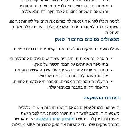
במידת הפעולה שלכם בסביבה של "אנחנו קודם כל".
צמיחה מכוונת: טאק רוצה לראות מדוע מבנה התוכנית
והמשאבים שלהם נחוצים לצעד הקריירה הבא שלכם.
למטה תוכלו לקרוא דוגמאות לחיבורים אמיתיים של לקוחות ארינגו.
השתמשו בהם למטרות מבנה והשראה בלבד. ועדות קבלה מזהות
העתקות.
מכשולים נפוצים בחיבורי טאק
אפילו מועמדים חזקים מחלישים את בקשותיהם בדרכים צפויות:
חוסר כוונה אמיתית: חיבורים שמרגישים ניתנים להחלפה בין
בתי ספר מאותתים על הבנה חלשה של טאק.
סיפור סיפורים אנוכי: דגש יתר על הצלחה אישית מפחית
את ההתאמה לתרבות השיתופית של טאק.
התעלמות מסביבת המגורים: האנובר היא מרכזית לחוויה.
התאמה תלויה בהבנה ובאימוץ שלה.
הערכת ההשקעה
תואר שני במנהל עסקים בטאק דורש מחויבות אישית וכלכלית
משמעותית. חשוב להעריך את הערך לטווח ארוך לפני הגשת
מועמדות. ניתן להשתמש ב
מחשבון החזר ההשקעה
של תואר שני
במנהל עסקים שלנו כדי להשוות את טאק לתוכניות MBA מובילות