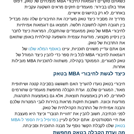
כשאתם סוקרים דוגמאות לחיבורי MBA מוצלחים של טאק, דפוס
אחד בולט בבירור: מועמדים חזקים מראים השקעה עקבית
באחרים, לא רק בהישגים אישיים.
מדריך זה מסביר כיצד טאק מעריכה את החיבורים שלה ומה מבדיל
בין תגובה חזקה לתשובה חלשה. תמצאו גם דוגמאות אמיתיות
לחיבורי MBA של טאק ממועמדים שהתקבלו, המראות כיצד לחבר
בין ניסיון מקצועי, מודעות עצמית והשפעה קהילתית באופן שתואם
את התרבות של טאק.
אם אתם עדיין משווים תוכניות, עיינו
באוסף המלא שלנו
של
דוגמאות לחיבורי MBA לכל בית ספר כדי להבין כיצד המודל של
טאק למגורים, הממוקד בקהילה, משתווה לתוכניות MBA מובילות
אחרות.
כיצד לגשת לחיבורי MBA בטאק
חיבורי בטאק נועדו להעריך האם תשגשגו בסביבה קטנה ושיתופית
מאוד, המגורים שלכם. ועדת הקבלה מחפשת מועמדים שתורמים
לאחרים, לא רק באמצעות תוצאות, אלא גם באמצעות התנהגות,
מודעות וכוונה. תשובות חזקות מראות בהירות לגבי המטרות שלכם
והבנה אמיתית של התרבות הקהילתית של טאק.
לפני הכתיבה, חשוב להבין את "חוויית הנובר" וכיצד היא מעצבת
את חיי הסטודנטים. אתם יכולים לעיין
בפרופיל בית הספר ל-MBA
בטאק
שלנו לקבלת הקשר נוסף על מבנה התוכנית וסביבתה.
מה ועדת הקבלה בטאק מחפשת