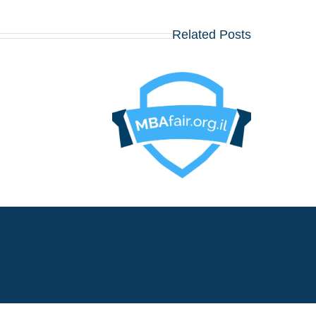
Related Posts
בואו לפגוש את הרוואר
וורטון, שיקגו, MIT,
קולומביה, אינסיאד,
לונדון ביזנס סקול ועו
כ־20 תכניות MBA
מובי
באוגוסט, במלון דן
פנורמה תל אביב!