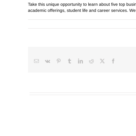
Take this unique opportunity to learn about five top bus
academic offerings, student life and career services. We
Email
Vk
Pinterest
Tumblr
LinkedIn
Reddit
Facebook
X