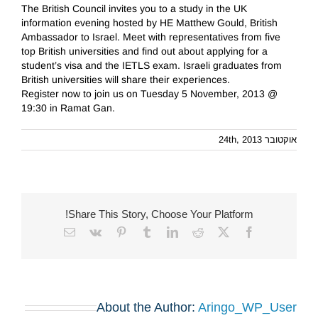
The British Council invites you to a study in the UK
information evening hosted by HE Matthew Gould, British
Ambassador to Israel. Meet with representatives from five
top British universities and find out about applying for a
student’s visa and the IETLS exam. Israeli graduates from
British universities will share their experiences.
Register now to join us on Tuesday 5 November, 2013 @
19:30 in Ramat Gan.
אוקטובר 24th, 2013
Share This Story, Choose Your Platform!
Email
Vk
Pinterest
Tumblr
LinkedIn
Reddit
Facebook
X
About the Author:
Aringo_WP_User