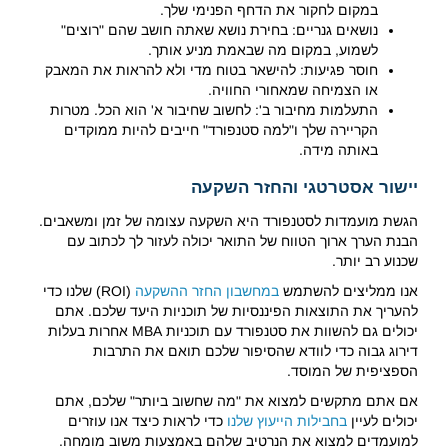
במקום לחקור את הדחף הפנימי שלך.
נושאים גנריים: בחירת נושא שאתה חושב שהם "רוצים"
לשמוע, במקום מה שבאמת מניע אותך.
חוסר פגיעות: להישאר בטוח מדי ולא להראות את המאבק
או הצמיחה שמאחורי החוויה.
התעלמות מחיבור ב': לחשוב שחיבור א' הוא הכל. מטרות
הקריירה שלך ו"למה סטנפורד" חייבים להיות ממוקדים
באותה מידה.
יישור אסטרטגי והחזר השקעה
הגשת מועמדות לסטנפורד היא השקעה עצומה של זמן ומשאבים.
הבנת הערך ארוך הטווח של התואר יכולה לעזור לך לכתוב עם
שכנוע רב יותר.
אנו ממליצים להשתמש
במחשבון החזר ההשקעה
(ROI) שלנו כדי
להעריך את התוצאות הפיננסיות של תוכניות היעד שלכם. אתם
יכולים גם להשוות את סטנפורד עם תוכניות MBA אחרות בעלות
דירוג גבוה כדי לוודא שהסיפור שלכם תואם את התרבות
הספציפית של המוסד.
אם אתם מתקשים למצוא את "מה שחשוב ביותר" שלכם, אתם
יכולים לעיין
בחבילות הייעוץ שלנו
כדי לראות כיצד אנו עוזרים
למועמדים למצוא את הנרטיב שלהם באמצעות משוב מומחה.