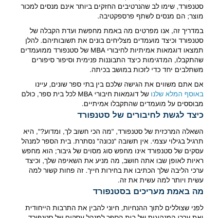
סטנפורד, שימו לב שהנרטיבים החזקים ביותר אינם מנסים למכור
מוצר; הם מנסים לשתף פרספקטיבה.
במדריך זה, אנו מפרטים מה באמת מחפשת ועדת הקבלה של
סטנפורד וכיצד מועמדים מצליחים בונים את תשובותיהם. להלן
תמצאו דוגמאות אמיתיות לחיבורי MBA של סטנפורד ממועמדים
שהתקבלו, המדגימות כיצד התבוננות פנימית וסיפור סיפורים
משתלבים יחד כדי לזכות במושב בכיתה.
אם אתם משווים את הגישה שלכם בין בתי ספר שונים, עיינו
באוסף המלא שלנו
של דוגמאות חיבורי MBA לכל בית ספר, כולם
מבוססים על מועמדים שהתקבלו אמיתיים.
כיצד לגשת לחיבורים של סטנפורד
השאלה המרכזית של סטנפורד, "מה הכי חשוב לך, ומדוע?", היא
תרגיל בגילוי עצמי. אין תשובה "נכונה" נסתרת. בית הספר למנהל
עסקים של סטנפורד אינו מחפש סוג מסוים של גיבור; הוא מחפש
ראיות לאופן שבו אתה חושב, מה מניע את השאיפה שלך, וכיצד
ערכי הליבה שלך הכתיבו את בחירות חייך. זה פחות קשור למה
עשית ויותר למה עשית את זה.
מה באמת מעריכים בסטנפורד
לפני שצוללים לתוך ההנחיות, חיוני להבין את התרבות הייחודית
ואת ערכי המנהיגות של בית הספר למנהל עסקים של סטנפורד.