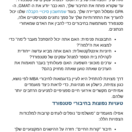
עד שקורא פותח את החיבור שלך, הוא כבר יודע את ה-GMAT, ה-
GPA ומסלול הקריירה שלך. בעוד
שמחשבון סיכויי הקבלה
שלנו יכול
להעריך את התחרותיות שלך על סמך נתונים סטטיסטיים אלה,
סטנפורד משתמשת בחיבורים כדי להבין את האדם שמאחורי
הנתונים.
התבוננות פנימית: האם אתה יכול להסתכל מעבר ל"מה" כדי
למצוא את ה"למה"?
חיוניות אינטלקטואלית: האם אתה מביא עדשה ייחודית
לקהילת בית הספר למנהל עסקים של סטנפורד?
ערכים מוכווני השפעה: האם פעולותיך בעבר תואמות את
הערכים שאתה טוען שאתה מחזיק בהם?
דרך מצוינת להתחיל היא לעיין בדוגמאות לחיבורי MBA לפי נושא,
כגון צמיחה, כישלון או מנהיגות, כדי לראות כיצד מועמדים
אמיתיים מקשרים אירועי חיים ספציפיים למניעים הרחבים יותר
שלהם.
טעויות נפוצות בחיבורי סטנפורד
אפילו מועמדים "מושלמים" נופלים לעתים קרובות למלכודות
הצפויות הללו:
חיבור "קורות החיים": חזרה על ההישגים המקצועיים שלך