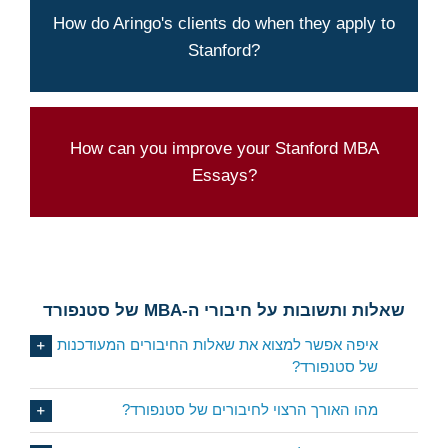
Aringo's admission rate is 114% higher than
How do Aringo's clients do when they apply to
Stanford's average.
Stanford?
SEE OUR ADMISSIONS
STATISTICS
Aringo's experts can help you present
How can you improve your Stanford MBA
yourself best
Essays?
LET US TAKE A LOOK AT YOUR MBA
ESSAYS
שאלות ותשובות על חיבורי ה-MBA של סטנפורד
איפה אפשר למצוא את שאלות החיבורים המעודכנות
של סטנפורד?
מהו האורך הרצוי לחיבורים של סטנפורד?