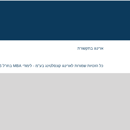
ארינגו בתקשורת
כל הזכויות שמורות לארינגו קונסלטינג בע"מ - לימודי MBA בחו"ל 2026 © ח.פ. 515054799 |