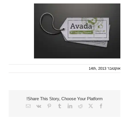
אוקטובר 14th, 2013
Share This Story, Choose Your Platform!
Email
Vk
Pinterest
Tumblr
LinkedIn
Reddit
Facebook
X