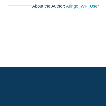
About the Author:
Aringo_WP_User