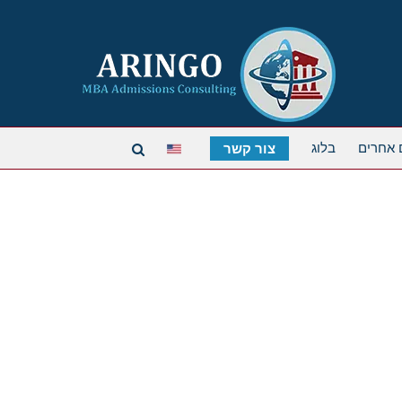
 אחרים
בלוג
צור קשר
Donec Ore Turis Eget
Cat 1
Cat 2
Cat 5
Lorem ipsum dolor sit amet, consectetur adipiscing elit
pellentesque urna varius vitae. Sed dui lorem, adipiscing
Mauris ultricies, justo eu convallis placerat, felis enim orn
lectus purus, commodo et tincidunt vel, interdum sed lec
Donec 
המשך קריאה
VIEW PROJECT
Cat 