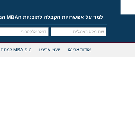
Ski
t
conten
למד על אפשרויות הקבלה לתוכניות הMBA המובילות
אודות ארינגו
יועצי ארינגו
טוֹפּ-MBA למתחילים